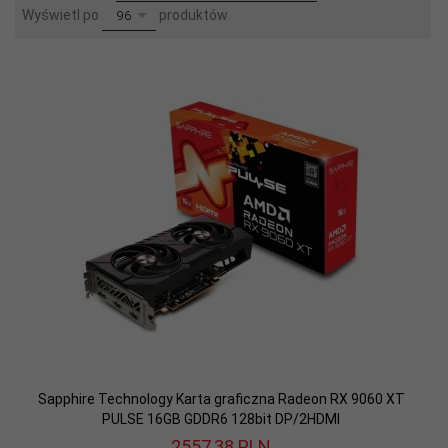
pop
Wyświetl po
produktów
96
Sapphire Technology Karta graficzna Radeon RX 9060 XT
PULSE 16GB GDDR6 128bit DP/2HDMI
2557,
38
PLN