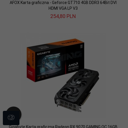
AFOX Karta graficzna - Geforce GT710 4GB DDR3 64Bit DVI
HDMI VGA LP V3
254,
80
PLN
Gigabyte Karta graficzna Radeon RX 9070 GAMING OC 16GB