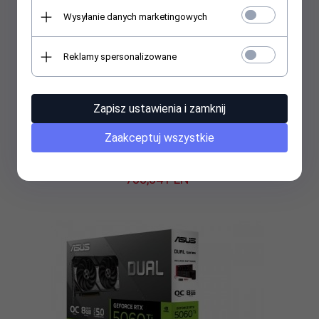
Wysyłanie danych marketingowych
Reklamy spersonalizowane
Zapisz ustawienia i zamknij
Zaakceptuj wszystkie
AFOX Karta graficzna - Radeon RX 580 8GB GDDR5 256Bit
HDMI 2xDP Dual Fan
733,
34
PLN