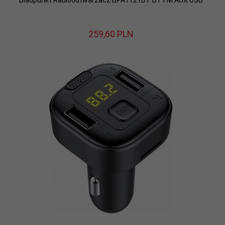
Blaupunkt Radioodtwarzacz BPA1121BT BT FM AUX USB
259,
60
PLN