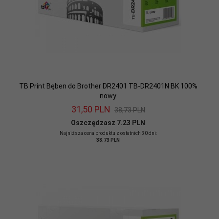
TB Print Bęben do Brother DR2401 TB-DR2401N BK 100%
nowy
31,
50
PLN
38,73 PLN
Oszczędzasz 7.23 PLN
Najniższa cena produktu z ostatnich 30 dni:
38.73 PLN