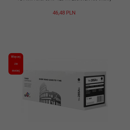
46,
48
PLN
Więcej
za
mniej