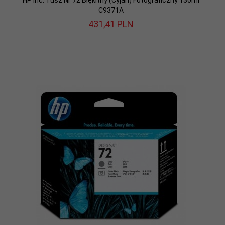
HP Inc. Tusz Nr 72 Błękitny (Cyjan) Fotograficzny 130ml
C9371A
431,
41
PLN