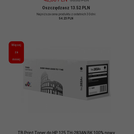
55,52 PLN
Oszczędzasz 13.52 PLN
Najniższa cena produktu z ostatnich 30 dni:
54.23 PLN
Więcej
za
mniej
TB Print Toner do HP 125 TH-283AN BK 100% nowy