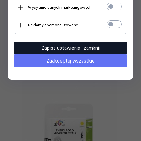
Wysyłanie danych marketingowych
Reklamy spersonalizowane
TB Print Tusz do HP DJ IA 2060 (HP nr 704 CN692AE) TBH-
704XLBR BK ref. XL
38,
73
PLN
Zapisz ustawienia i zamknij
Zaakceptuj wszystkie