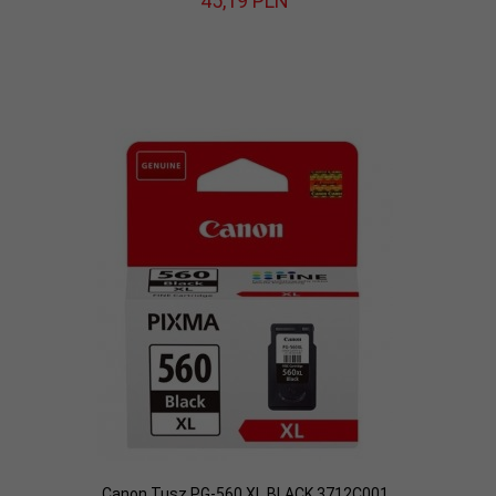
45,
19
PLN
Canon Tusz PG-560 XL BLACK 3712C001