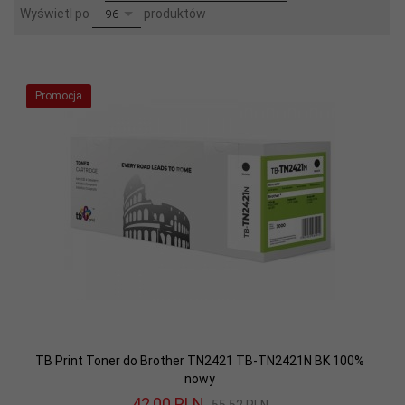
pop
Wyświetl po
produktów
96
Promocja
TB Print Toner do Brother TN2421 TB-TN2421N BK 100%
nowy
42,
00
PLN