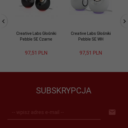
Creative Labs Głośniki
Creative Labs Głośniki
Cr
Pebble SE Czarne
Pebble SE WH
97,
51
PLN
97,
51
PLN
SUBSKRYPCJA
-- wpisz adres e-mail --