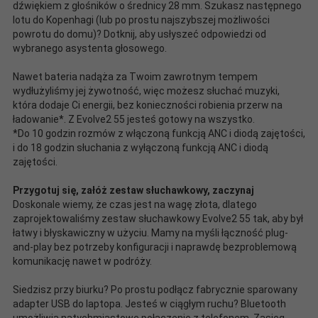
dźwiękiem z głośników o średnicy 28 mm. Szukasz następnego
lotu do Kopenhagi (lub po prostu najszybszej możliwości
powrotu do domu)? Dotknij, aby usłyszeć odpowiedzi od
wybranego asystenta głosowego.
Nawet bateria nadąża za Twoim zawrotnym tempem
wydłużyliśmy jej żywotność, więc możesz słuchać muzyki,
która dodaje Ci energii, bez konieczności robienia przerw na
ładowanie*. Z Evolve2 55 jesteś gotowy na wszystko.
*Do 10 godzin rozmów z włączoną funkcją ANC i diodą zajętości,
i do 18 godzin słuchania z wyłączoną funkcją ANC i diodą
zajętości.
Przygotuj się, załóż zestaw słuchawkowy, zaczynaj
Doskonale wiemy, że czas jest na wagę złota, dlatego
zaprojektowaliśmy zestaw słuchawkowy Evolve2 55 tak, aby był
łatwy i błyskawiczny w użyciu. Mamy na myśli łączność plug-
and-play bez potrzeby konfiguracji i naprawdę bezproblemową
komunikację nawet w podróży.
Siedzisz przy biurku? Po prostu podłącz fabrycznie sparowany
adapter USB do laptopa. Jesteś w ciągłym ruchu? Bluetooth
umożliwia natychmiastowe połączenie z telefonem. Zasięg