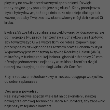
playlisty na chwilę przed ważnymi spotkaniami. Dźwięki
medytacyjne, gdy potrzebujesz się skupić. Kiedy pracujesz w
trybie hybrydowym, każdego dnia dużo się dzieje, dlatego tak
ważne jest, aby Twój zestaw słuchawkowy mógł dotrzymać Ci
kroku.
Evolve2 55 został specjalnie zaprojektowany, by dopasować się
do Twojego stylu pracy. Ten zestaw słuchawkowy jest gotowy,
aby towarzyszyć Ci we wszystkim, co robisz, zapewniając
profesjonalny dźwięk podczas rozmów oraz słuchania muzyki.
Wyposażony jest w potężną Aktywną Redukcję Hałasu (ANC),
mikrofony z funkcją redukcji hałasu i głośniki o średnicy 28 mm,
oferując jednocześnie najlepszy w tej klasie komfort dzięki
naszej rewolucyjnej technologii Jabra Air Comfort.
Z tym zestawem słuchawkowym możesz osiągnąć wszystko,
co sobie zaplanujesz.
Coś wisi w powietrzu...
Nasi inżynierowie spędzili wiele lat na doskonaleniu naszej
nowej przełomowej technologii Jabra Air Comfort, aby zapewnić
najlepszy w tej klasie komfort.