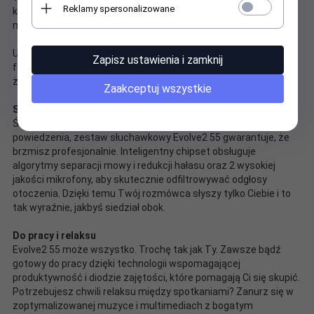
Reklamy spersonalizowane
które skutecznie wyciszają dźwięki otoczenia. Dzięki temu
możesz bez przeszkód rzucić się w wir pracy hybrydowej.
Usłysz to, co chcesz, dokładnie tak, jak chcesz. Evolve2 55 ma
Zapisz ustawienia i zamknij
funkcję Aktywnej Redukcji Hałasu, więc możesz mieć pewność,
że usłyszysz każde słowo.
Zaakceptuj wszystkie
Słyszymy cię wyraźnie
Świetne pomysły. Mądre słowa. Ważne uwagi. Gdy masz coś do
powiedzenia, zestaw słuchawkowy Evolve2 55 gwarantuje, że
brzmisz profesjonalnie. Inteligentny chipset obsługuje
algorytmy separacji mowy i redukcji hałasu oraz 2 wysokiej
jakości mikrofony, aby skutecznie odfiltrowywać odgłosy
otoczenia. Dzięki temu Twój rozmówca słyszy tylko Ciebie i to
tak wyraźnie, jakbyś siedział obok.
Do pracy i relaksu
Evolve2 55 może wszystko. Trochę tak jak Ty. Zawsze bądź
gotowy do pracy dzięki technologii wspomagającej
produktywność i diodzie zajętości, które pomagają Ci się skupić.
Potrzebujesz chwili relaksu między spotkaniami? Zanurz się w
zoptymalizowanej muzyce i multimediach z bogatym