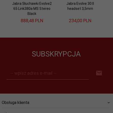
Jabra Słuchawki Evolve2
Jabra Evolve 30 II
Ja
65 Link380a MS Stereo
headset 3,5mm
6
Black
888,
48
PLN
234,
00
PLN
SUBSKRYPCJA
-- wpisz adres e-mail --
Obsługa klienta