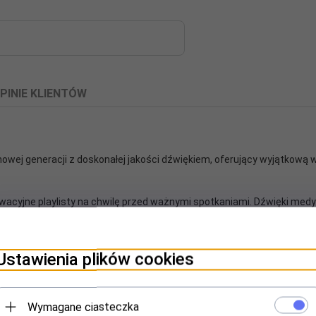
PINIE KLIENTÓW
wej generacji z doskonałej jakości dźwiękiem, oferujący wyjątkową 
ywacyjne playlisty na chwilę przed ważnymi spotkaniami. Dźwięki medyt
 się dzieje, dlatego tak ważne jest, aby Twój zestaw słuchawkowy mó
dopasować się do Twojego stylu pracy. Ten zestaw słuchawkowy jest 
Ustawienia plików cookies
s rozmów oraz słuchania muzyki. Wyposażony jest w potężną Aktywną 
rednicy 28 mm, oferując jednocześnie niezrównany komfort dzięki naszej
ko, co sobie zaplanujesz.
Wymagane ciasteczka
-Free Profile), A2DP (Transmisja stereo), AVRCP (Sterowanie bezprz