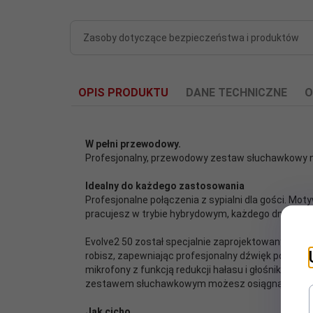
Zasoby dotyczące bezpieczeństwa i produktów
OPIS PRODUKTU
DANE TECHNICZNE
O
W pełni przewodowy.
Profesjonalny, przewodowy zestaw słuchawkowy no
Idealny do każdego zastosowania
Bluetooth:
5.2
Profesjonalne połączenia z sypialni dla gości. Mot
pracujesz w trybie hybrydowym, każdego dnia dużo
depth:
55
Evolve2 50 został specjalnie zaprojektowany, by 
robisz, zapewniając profesjonalny dźwięk podcza
Długość
mikrofony z funkcją redukcji hałasu i głośniki o ś
1.7
przewodu:
zestawem słuchawkowym możesz osiągnąć wszyst
Funkcje
Jak cicho
HSP, PBAP, SPP, HFP (Hands