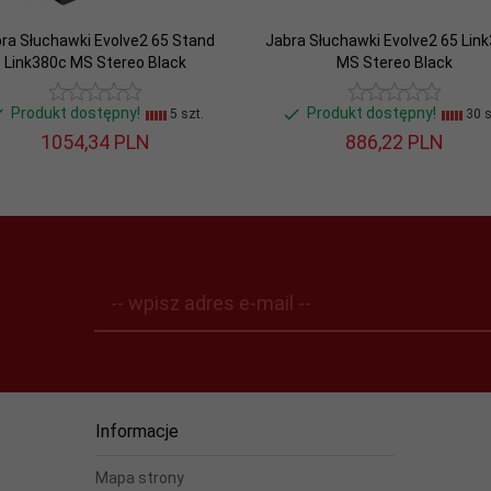
icrosoft Teams
ra Słuchawki Evolve2 65 Stand
Jabra Słuchawki Evolve2 65 Lin
Link380c MS Stereo Black
MS Stereo Black
Produkt dostępny!
Produkt dostępny!
5 szt.
30 s
1054,
34
PLN
886,
22
PLN
-- wpisz adres e-mail --
Informacje
Mapa strony