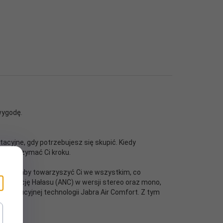
wygodę.
acyjne, gdy potrzebujesz się skupić. Kiedy
gł dotrzymać Ci kroku.
gotowy, aby towarzyszyć Ci we wszystkim, co
Redukcję Hałasu (ANC) w wersji stereo oraz mono,
 rewolucyjnej technologii Jabra Air Comfort. Z tym
ewodowe)