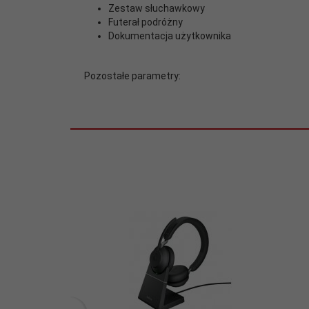
Zestaw słuchawkowy
Oznaczenia:
Futerał podróżny
Dokumentacja użytkownika
Pasmo
przenoszenia
20
(maks.):
Pozostałe parametry:
Pasmo
przenoszenia
20
(min.):
Przeznaczenie:
Call center, Muzyka
Technologie:
Redukcja szumów
width:
190
Zasięg:
30