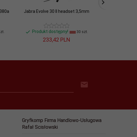
k380a
Jabra Evolve 30 II headset 3,5mm
Jabra Słuchawki 
MS Ste
Produkt dostępny!
Produkt do
zt.
30 szt.
233,
42
PLN
886,
Gryfkomp Firma Handlowo-Usługowa
Rafał Scisłowski