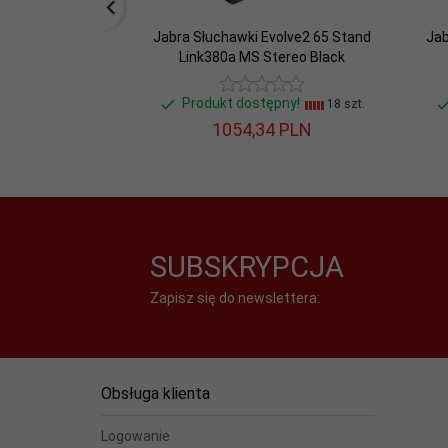
Zgodność:
Unified Communications, M
Jabra Słuchawki Evolve2 65 Stand
Jab
Złącza:
2 x USB
Link380a MS Stereo Black
Produkt dostępny!
18 szt.
Złącze LINK:
USB-A
1054,
34
PLN
SUBSKRYPCJA
Zapisz się do newslettera:
Obsługa klienta
Logowanie