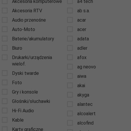
Akcesoria komputerowe
a4 tech
Akcesoria RTV
ab s.a.
Audio przenośne
acar
Auto-Moto
acer
Baterie/akumulatory
adata
Biuro
adler
Drukarki/urządzenia
afox
wielof.
ag neovo
Dyski twarde
aiwa
Foto
akai
Gry i konsole
akyga
Głośniki/słuchawki
alantec
Hi-Fi Audio
alcoalert
Kable
alcofind
Karty graficzne