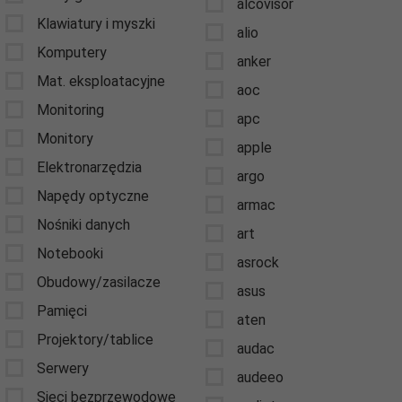
alcovisor
Klawiatury i myszki
alio
Komputery
anker
Mat. eksploatacyjne
aoc
Monitoring
apc
Monitory
apple
Elektronarzędzia
argo
Napędy optyczne
armac
Nośniki danych
art
Notebooki
asrock
Obudowy/zasilacze
asus
Pamięci
aten
Projektory/tablice
audac
Serwery
audeeo
Sieci bezprzewodowe