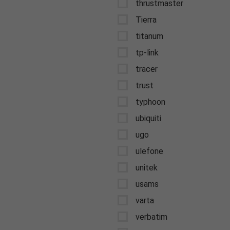
thrustmaster
Tierra
titanum
tp-link
tracer
trust
typhoon
ubiquiti
ugo
ulefone
unitek
usams
varta
verbatim