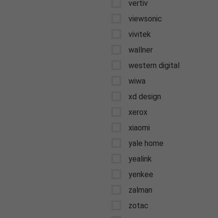
vertiv
viewsonic
vivitek
wallner
western digital
wiwa
xd design
xerox
xiaomi
yale home
yealink
yenkee
zalman
zotac