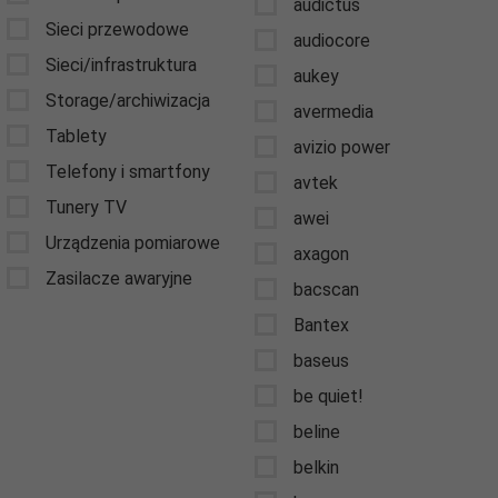
audictus
Sieci przewodowe
audiocore
Sieci/infrastruktura
aukey
Storage/archiwizacja
avermedia
Tablety
avizio power
Telefony i smartfony
avtek
Tunery TV
awei
Urządzenia pomiarowe
axagon
Zasilacze awaryjne
bacscan
Bantex
baseus
be quiet!
beline
belkin