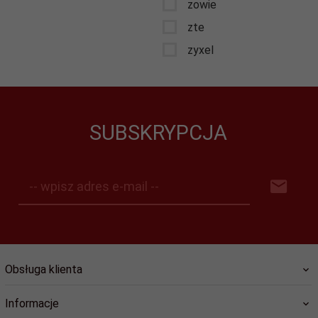
zowie
zte
zyxel
SUBSKRYPCJA
-- wpisz adres e-mail --
Obsługa klienta
Informacje