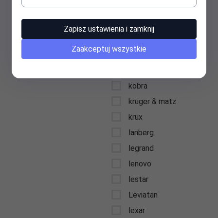
keysonic
kidde
Zapisz ustawienia i zamknij
kids euroswan
Zaakceptuj wszystkie
kingston
kioxia
kobra
kruger & matz
krux
lanberg
legrand
lenovo
lestar
Leviatan
lexar