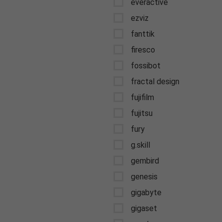
everactive
ezviz
fanttik
firesco
fossibot
fractal design
fujifilm
fujitsu
fury
g.skill
gembird
genesis
gigabyte
gigaset