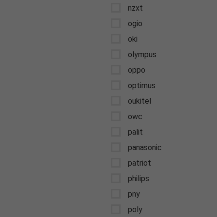
nzxt
ogio
oki
olympus
oppo
optimus
oukitel
owc
palit
panasonic
patriot
philips
pny
poly