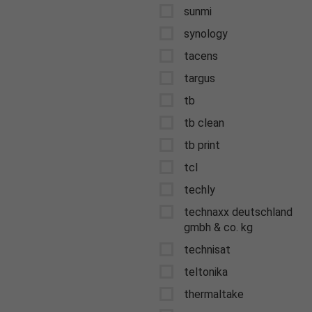
sunmi
synology
tacens
targus
tb
tb clean
tb print
tcl
techly
technaxx deutschland
gmbh & co. kg
technisat
teltonika
thermaltake