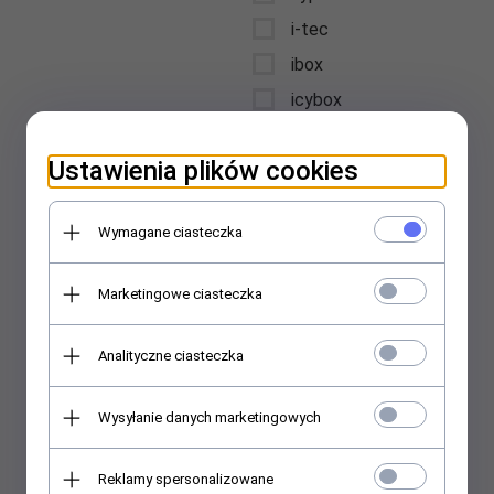
i-tec
ibox
icybox
iiyama
Ustawienia plików cookies
intellinet
Interdruk
Wymagane ciasteczka
International Paper
Kwidzyn
Marketingowe ciasteczka
jabra
jmgo
Analityczne ciasteczka
jvc
karcher
Wysyłanie danych marketingowych
kensington
kenwood
Reklamy spersonalizowane