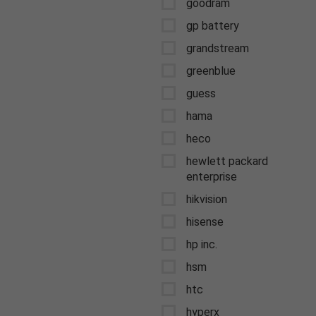
goodram
gp battery
grandstream
greenblue
guess
hama
heco
hewlett packard
enterprise
hikvision
hisense
hp inc.
hsm
htc
hyperx