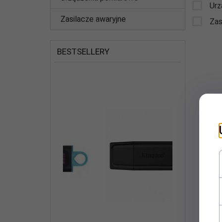
Urz
Zasilacze awaryjne
Zas
BESTSELLERY