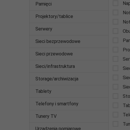
Nap
Pamięci
Noś
Projektory/tablice
Not
Serwery
Obu
Pam
Sieci bezprzewodowe
Pro
Sieci przewodowe
Ser
Sieci/infrastruktura
Sie
Sie
Storage/archiwizacja
Sie
Tablety
Sto
Telefony i smartfony
Tab
Tel
Tunery TV
Tun
Urządzenia pomiarowe