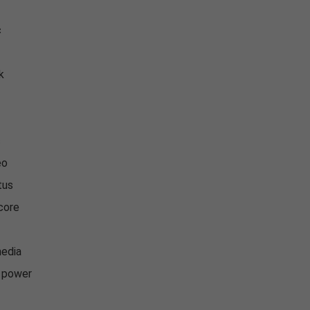
c
k
c
eo
tus
core
y
edia
o power