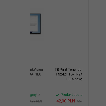
itor ThinkVision
TB Print Toner do Brother
TB Print Bę
.8 64B5KAT1EU
TN2421 TB-TN2421N BK
DR2401 T
100% nowy
100
kt dostępny!
Produkt dostępny!
Produk
2
74
LN
42,
00
PLN
31,
50
P
339,99 PLN
55,52 PLN