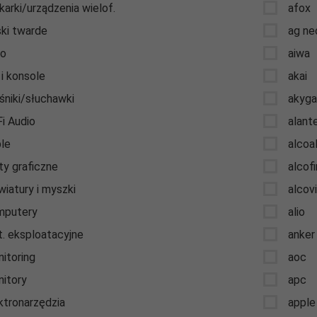
karki/urządzenia wielof.
afox
ki twarde
ag ne
to
aiwa
 i konsole
akai
śniki/słuchawki
akyg
Fi Audio
alant
le
alcoa
ty graficzne
alcof
wiatury i myszki
alcov
mputery
alio
. eksploatacyjne
anker
itoring
aoc
itory
apc
ktronarzędzia
apple