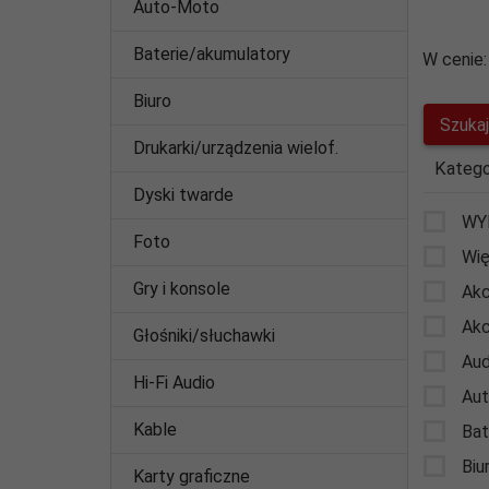
Auto-Moto
Baterie/akumulatory
W cenie:
Biuro
Drukarki/urządzenia wielof.
Katego
Dyski twarde
WY
Foto
Wię
Gry i konsole
Akc
Akc
Głośniki/słuchawki
Aud
Hi-Fi Audio
Au
Kable
Bat
Biu
Karty graficzne