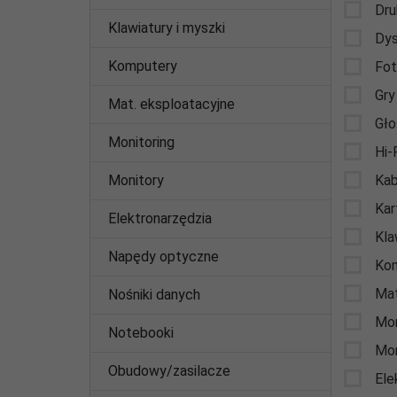
Dru
Klawiatury i myszki
Dys
Komputery
Fo
Gry
Mat. eksploatacyjne
Gło
Monitoring
Hi-
Monitory
Kab
Kar
Elektronarzędzia
Kla
Napędy optyczne
Ko
Mat
Nośniki danych
Mon
Notebooki
Mon
Obudowy/zasilacze
Ele