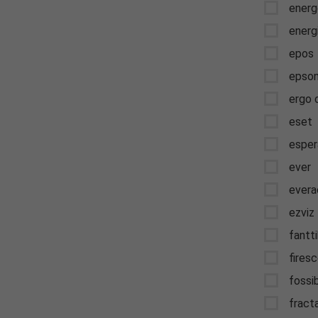
asz 7.23 PLN
Oszczędzas
energ
energ
epos
epso
ergo 
eset
esper
ever
evera
ezviz
fantt
fires
fossi
fract