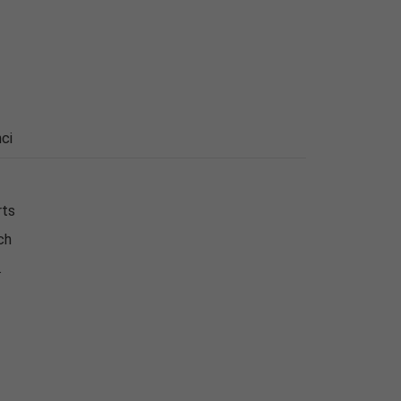
ci
rts
ch
.