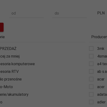
PLN
od
do
rie
Producen
PRZEDAŻ
3mk
cej za mniej
4sma
esoria komputerowe
a4 te
esoria RTV
ab s.a
io przenośne
acar
to-Moto
acer
erie/akumulatory
adata
ro
adler