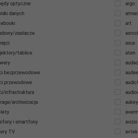
ędy optyczne
argo
niki danych
arma
ebooki
art
dowy/zasilacze
asroc
ięci
asus
jektory/tablice
aten
wery
auda
ci bezprzewodowe
aude
ci przewodowe
audic
ci/infrastruktura
audio
rage/archiwizacja
auke
lety
averm
efony i smartfony
avizi
ery TV
avtek