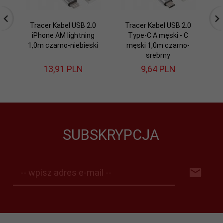
Tracer Kabel USB 2.0
Tracer Kabel USB 2.0
iPhone AM lightning
Type-C A męski - C
iP
1,0m czarno-niebieski
męski 1,0m czarno-
srebrny
13,
91
PLN
9,
64
PLN
SUBSKRYPCJA
-- wpisz adres e-mail --