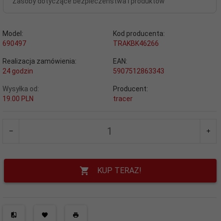
Zasoby dotyczące bezpieczeństwa i produktów
Model:
Kod producenta:
690497
TRAKBK46266
Realizacja zamówienia:
EAN:
24 godzin
5907512863343
Wysyłka od:
Producent:
19.00 PLN
tracer
KUP TERAZ!