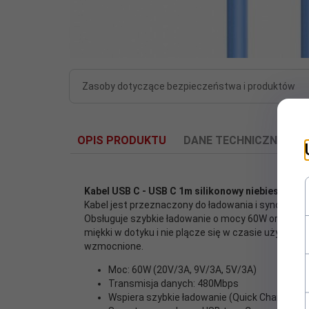
Zasoby dotyczące bezpieczeństwa i produktów
OPIS PRODUKTU
DANE TECHNICZNE
O
Kabel USB C - USB C 1m silikonowy niebieski
Kabel jest przeznaczony do ładowania i synchroni
Obsługuje szybkie ładowanie o mocy 60W oraz tran
miękki w dotyku i nie plącze się w czasie użytko
depth:
5
wzmocnione.
Moc: 60W (20V/3A, 9V/3A, 5V/3A)
Długość
1
Transmisja danych: 480Mbps
przewodu:
Wspiera szybkie ładowanie (Quick Charge)