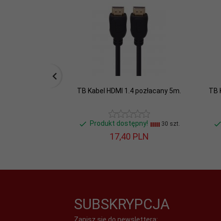
Złącza #2:
USB Typ C Męska
TB Kabel HDMI 1.4 pozłacany 5m.
TB 
Produkt dostępny!
30 szt.
17,
40
PLN
SUBSKRYPCJA
Zapisz się do newslettera: