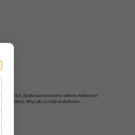
 jakości, dzięki zastosowaniu silikonu kabel jest
y samochodem). Wtyczki zostały dodatkowo