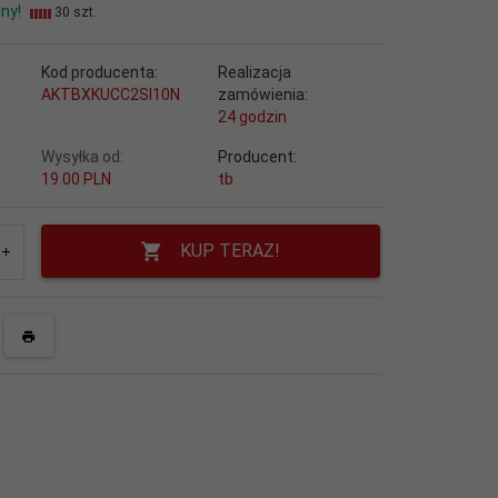
ny!
30 szt.
Kod producenta:
Realizacja
AKTBXKUCC2SI10N
zamówienia:
24 godzin
Wysyłka od:
Producent:
19.00 PLN
tb
KUP TERAZ!