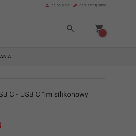
Zaloguj się
Zarejestruj mnie
0
ANIA
SB C - USB C 1m silikonowy
N