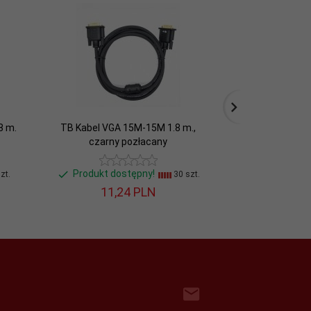
8 m.
TB Kabel VGA 15M-15M 1.8 m.,
TB Kabel Displ
czarny pozłacany
czar
Produkt dostępny!
Produkt do
zt.
30 szt.
11,
24
PLN
21,