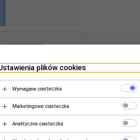
PINIE KLIENTÓW
Ustawienia plików cookies
Wymagane ciasteczka
zacji urządzeń z portem USB-C.
smisję danych 480MB/s. Kabel został wykonany z materiałów najwyższej
wania (sprawdzi się znakomicie do ładowania urządzeń w czasie jazd
Marketingowe ciasteczka
Analityczne ciasteczka