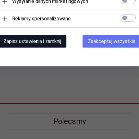
Wysyłanie danych marketingowych
obustronne podłączenie do gniazda
pami, akcesoriami i innymi urządzeniami wyposażonymi w złącze USB 
Reklamy spersonalizowane
Zapisz ustawienia i zamknij
Zaakceptuj wszystkie
Polecamy