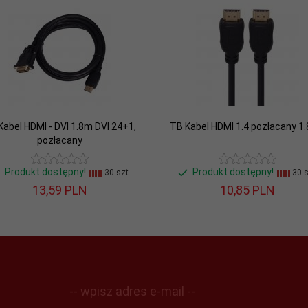
Kabel HDMI - DVI 1.8m DVI 24+1,
TB Kabel HDMI 1.4 pozłacany 1.
pozłacany
Produkt dostępny!
Produkt dostępny!
30 szt.
30 s
13,
59
PLN
10,
85
PLN
-- wpisz adres e-mail --