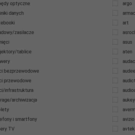
ędy optyczne
argo
niki danych
arma
ebooki
art
dowy/zasilacze
asroc
ięci
asus
jektory/tablice
aten
wery
auda
ci bezprzewodowe
aude
ci przewodowe
audic
ci/infrastruktura
audio
rage/archiwizacja
auke
lety
averm
efony i smartfony
avizi
ery TV
avtek