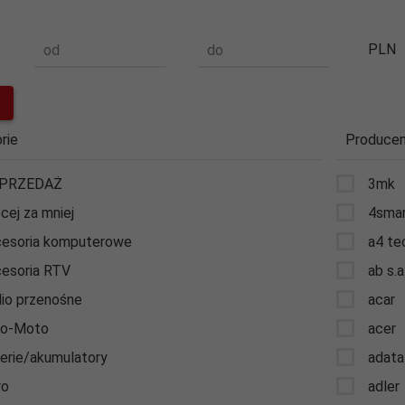
PLN
od
do
rie
Producen
PRZEDAŻ
3mk
cej za mniej
4sma
esoria komputerowe
a4 te
esoria RTV
ab s.a
io przenośne
acar
to-Moto
acer
erie/akumulatory
adata
ro
adler