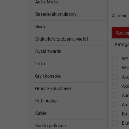
Auto-Moto
Baterie/akumulatory
W cenie:
Biuro
Drukarki/urządzenia wielof.
Katego
Dyski twarde
WY
Foto
Wię
Gry i konsole
Akc
Akc
Głośniki/słuchawki
Aud
Hi-Fi Audio
Au
Kable
Bat
Biu
Karty graficzne