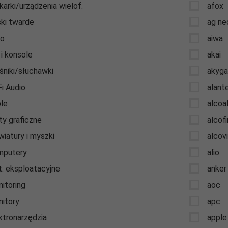
karki/urządzenia wielof.
afox
ki twarde
ag ne
to
aiwa
 i konsole
akai
śniki/słuchawki
akyg
Fi Audio
alant
le
alcoa
ty graficzne
alcof
wiatury i myszki
alcov
mputery
alio
. eksploatacyjne
anker
itoring
aoc
itory
apc
ktronarzędzia
apple