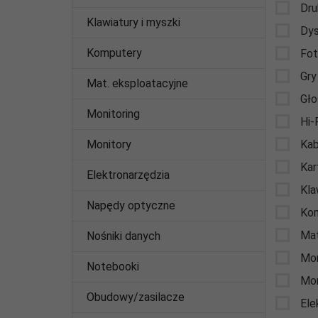
Dru
Klawiatury i myszki
Dys
Komputery
Fo
Gry
Mat. eksploatacyjne
Gło
Monitoring
Hi-
Monitory
Kab
Kar
Elektronarzędzia
Kla
Napędy optyczne
Ko
Mat
Nośniki danych
Mon
Notebooki
Mon
Obudowy/zasilacze
Ele