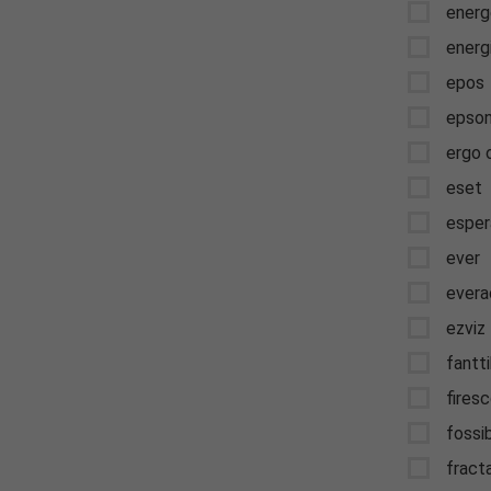
asz 7.23 PLN
Oszczędzas
energ
energ
epos
epso
ergo 
eset
esper
ever
evera
ezviz
fantt
fires
fossi
fract