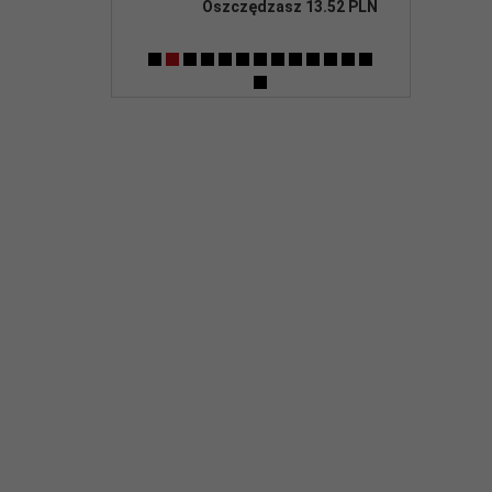
asz 40.00 PLN
Oszczędzasz 13.52 PLN
Oszczędz