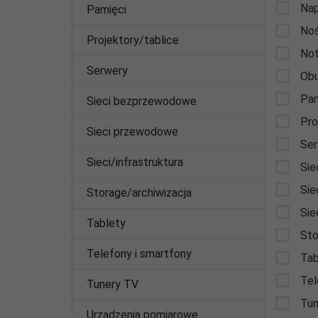
Nap
Pamięci
Noś
Projektory/tablice
Not
Serwery
Obu
Pam
Sieci bezprzewodowe
Pro
Sieci przewodowe
Ser
Sieci/infrastruktura
Sie
Sie
Storage/archiwizacja
Sie
Tablety
Sto
Telefony i smartfony
Tab
Tel
Tunery TV
Tun
Urządzenia pomiarowe