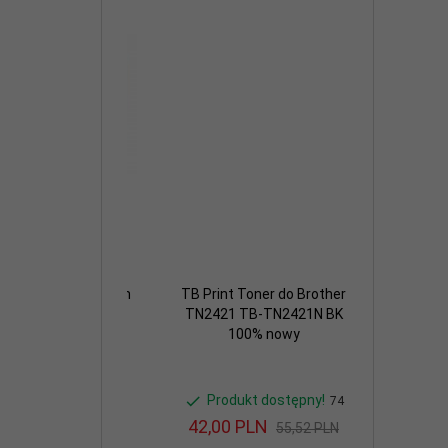
itor ThinkVision
TB Print Toner do Brother
TB Print Bę
.8 64B5KAT1EU
TN2421 TB-TN2421N BK
DR2401 T
100% nowy
100
kt dostępny!
Produkt dostępny!
Produk
2
74
LN
42,
00
PLN
31,
50
P
339,99 PLN
55,52 PLN