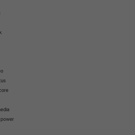
c
k
c
eo
tus
core
y
edia
o power