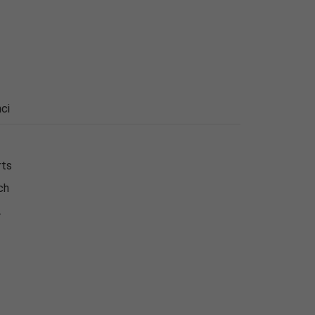
ci
rts
ch
.