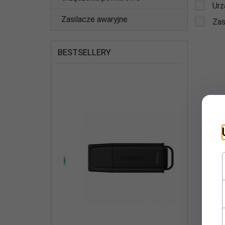
Urz
Zasilacze awaryjne
Zas
BESTSELLERY