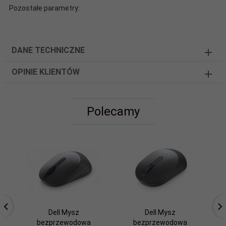
Pozostałe parametry:
DANE TECHNICZNE
OPINIE KLIENTÓW
Polecamy
Dell Mysz
Dell Mysz
bezprzewodowa
bezprzewodowa
b