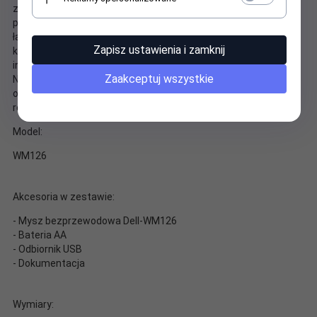
zastosowaniu bezprzewodowego modułu radiowego
podłączonego do portu USB. Funkcja plug-and-play umożliwia
łatwą instalację, dzięki czemu użytkownicy mogą rozpocząć
Zapisz ustawienia i zamknij
korzystanie z myszy w ciągu kilku minut, bez konieczności
instalacji oprogramowania czy przeprowadzania konfiguracji.
Zaakceptuj wszystkie
Niewielki rozmiar i bezprzewodowa praca sprawiają, że
optyczna mysz bezprzewodowa WM126 to znakomite
rozwiązanie dla użytkowników mobilnych.
Model:
WM126
Akcesoria w zestawie:
- Mysz bezprzewodowa Dell-WM126
- Bateria AA
- Odbiornik USB
- Dokumentacja
Wymiary: