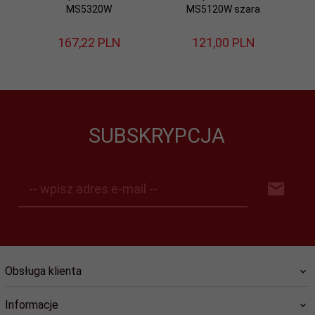
MS5320W
MS5120W szara
m
167,
22
PLN
121,
00
PLN
SUBSKRYPCJA
-- wpisz adres e-mail --
Obsługa klienta
Informacje