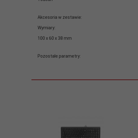
(maks.):
Rozdzielczość
800
Akcesoria w zestawie:
(min.):
Wymiary:
Sensor:
Optyczny
100 x 60 x 38 mm
width:
80
Pozostałe parametry:
Zasięg:
10
Zasilanie:
Baterie/akumulatory AA