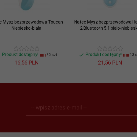
c Mysz bezprzewodowa Toucan
Natec Mysz bezprzewodowa Har
Niebiesko-biała
2 Bluetooth 5.1 biało-niebies
Produkt dostępny!
Produkt dostępny!
30 szt.
13 s
16,
56
PLN
21,
56
PLN
-- wpisz adres e-mail --