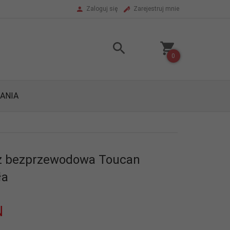
Zaloguj się
Zarejestruj mnie
0
ANIA
z bezprzewodowa Toucan
ła
N