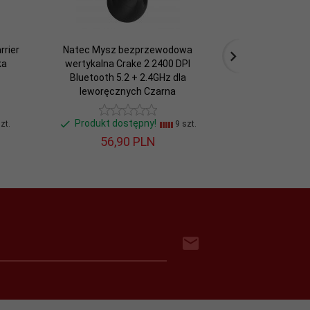
rier
Natec Mysz bezprzewodowa
Natec Mysz V
ka
wertykalna Crake 2 2400 DPI
optyczna
Bluetooth 5.2 + 2.4GHz dla
leworęcznych Czarna
Produkt dostępny!
Produkt do
zt.
9 szt.
56,
90
PLN
9,
5