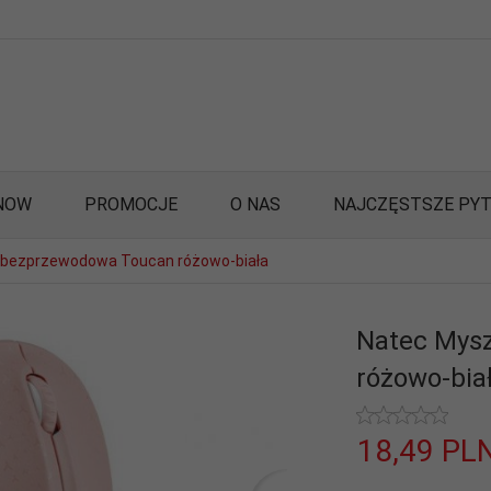
NOW
PROMOCJE
O NAS
NAJCZĘSTSZE PYT
 bezprzewodowa Toucan różowo-biała
Natec Mys
różowo-bia
18,
49
PL