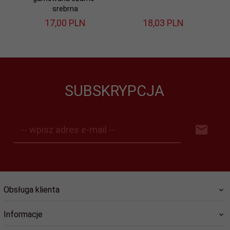
srebrna
17,
00
PLN
18,
03
PLN
SUBSKRYPCJA
-- wpisz adres e-mail --
Obsługa klienta
Informacje