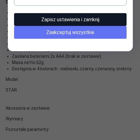
Optyczna mysz bezprzewodowa
Technologia bezprzewodowa 2,4Ghz
Optyczny sensor
Zapisz ustawienia i zamknij
Rozdzielczość: 800 / 1000 / 1600 DPI
4 przycisków i rolka
Zaakceptuj wszystkie
Zasięg 10 m
Częstotliwość pracy 125Hz
Nano odbiornik USB
Zasilana bateriami 2x AAA (brak w zestawie)
Masa netto 62g
Dostępna w 4 kolorach : niebieski, czarny, czerwony, srebrny
Model:
STAR
Akcesoria w zestawie:
Wymiary:
Pozostałe parametry: