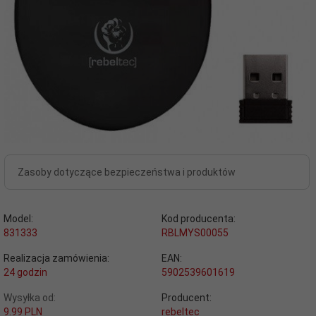
Zasoby dotyczące bezpieczeństwa i produktów
Model:
Kod producenta:
831333
RBLMYS00055
Realizacja zamówienia:
EAN:
24 godzin
5902539601619
Wysyłka od:
Producent:
9.99 PLN
rebeltec