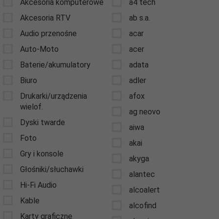
Akcesoria komputerowe
a4 tech
Akcesoria RTV
ab s.a.
Audio przenośne
acar
Auto-Moto
acer
Baterie/akumulatory
adata
Biuro
adler
Drukarki/urządzenia
afox
wielof.
ag neovo
Dyski twarde
aiwa
Foto
akai
Gry i konsole
akyga
Głośniki/słuchawki
alantec
Hi-Fi Audio
alcoalert
Kable
alcofind
Karty graficzne