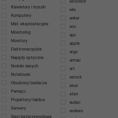
alcovisor
Klawiatury i myszki
alio
Komputery
anker
Mat. eksploatacyjne
aoc
Monitoring
apc
Monitory
apple
Elektronarzędzia
argo
Napędy optyczne
armac
Nośniki danych
art
Notebooki
asrock
Obudowy/zasilacze
asus
Pamięci
aten
Projektory/tablice
audac
Serwery
audeeo
Sieci bezprzewodowe