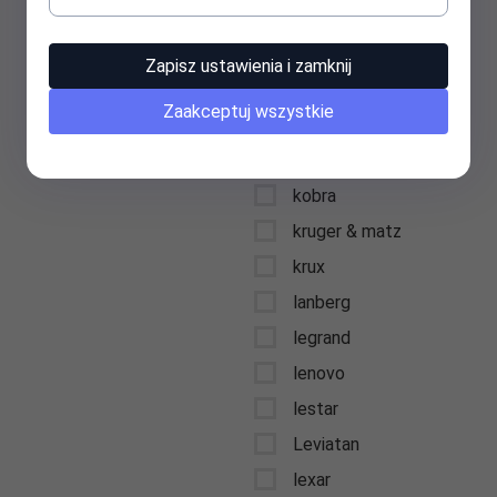
keysonic
kidde
Zapisz ustawienia i zamknij
kids euroswan
Zaakceptuj wszystkie
kingston
kioxia
kobra
kruger & matz
krux
lanberg
legrand
lenovo
lestar
Leviatan
lexar