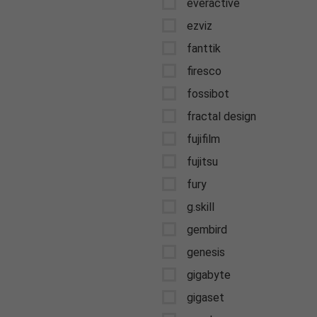
everactive
ezviz
fanttik
firesco
fossibot
fractal design
fujifilm
fujitsu
fury
g.skill
gembird
genesis
gigabyte
gigaset