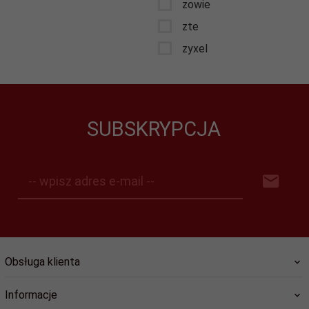
zowie
zte
zyxel
SUBSKRYPCJA
-- wpisz adres e-mail --
Obsługa klienta
Informacje