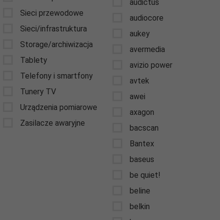
audictus
Sieci przewodowe
audiocore
Sieci/infrastruktura
aukey
Storage/archiwizacja
avermedia
Tablety
avizio power
Telefony i smartfony
avtek
Tunery TV
awei
Urządzenia pomiarowe
axagon
Zasilacze awaryjne
bacscan
Bantex
baseus
be quiet!
beline
belkin