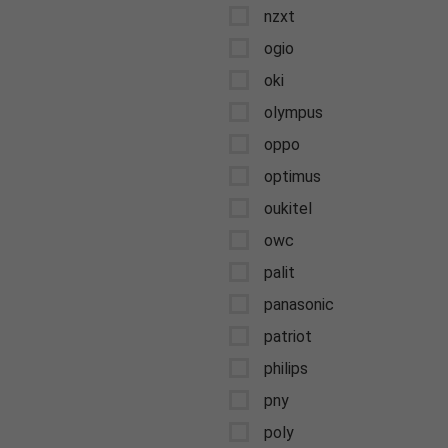
nzxt
ogio
oki
olympus
oppo
optimus
oukitel
owc
palit
panasonic
patriot
philips
pny
poly