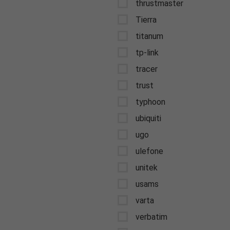
thrustmaster
Tierra
titanum
tp-link
tracer
trust
typhoon
ubiquiti
ugo
ulefone
unitek
usams
varta
verbatim