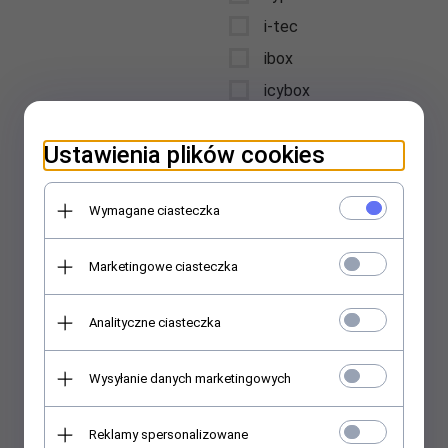
i-tec
ibox
icybox
iiyama
Ustawienia plików cookies
intellinet
Interdruk
Wymagane ciasteczka
International Paper
Kwidzyn
Marketingowe ciasteczka
jabra
jmgo
Analityczne ciasteczka
jvc
karcher
Wysyłanie danych marketingowych
kensington
kenwood
Reklamy spersonalizowane