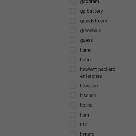
goodram
gp battery
grandstream
greenblue
guess
hama
heco
hewlett packard
enterprise
hikvision
hisense
hp inc.
hsm
htc
hyperx