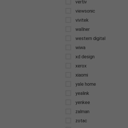
vertiv
viewsonic
vivitek
wallner
western digital
wiwa
xd design
xerox
xiaomi
yale home
yealink
yenkee
zalman
zotac