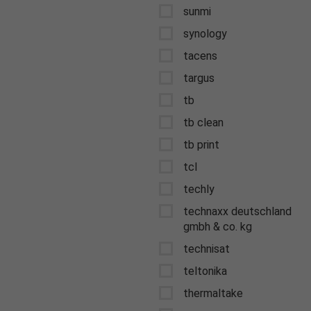
sunmi
synology
tacens
targus
tb
tb clean
tb print
tcl
techly
technaxx deutschland
gmbh & co. kg
technisat
teltonika
thermaltake