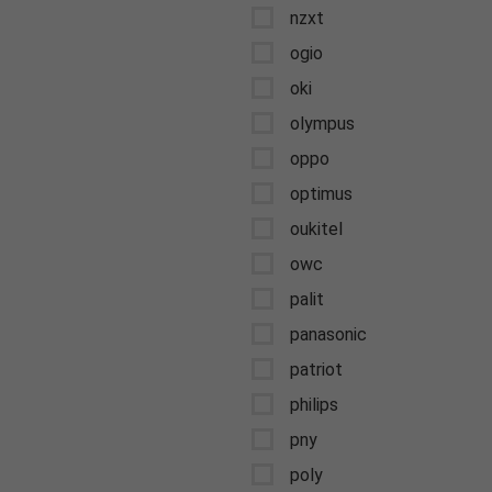
nzxt
ogio
oki
olympus
oppo
optimus
oukitel
owc
palit
panasonic
patriot
philips
pny
poly