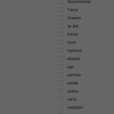
thrustmaster
Tierra
titanum
tp-link
tracer
trust
typhoon
ubiquiti
ugo
ulefone
unitek
usams
varta
verbatim