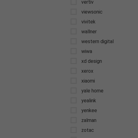
vertiv
viewsonic
vivitek
wallner
western digital
wiwa
xd design
xerox
xiaomi
yale home
yealink
yenkee
zalman
zotac