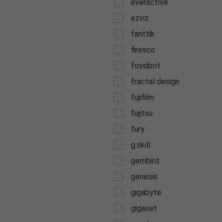
everactive
ezviz
fanttik
firesco
fossibot
fractal design
fujifilm
fujitsu
fury
g.skill
gembird
genesis
gigabyte
gigaset