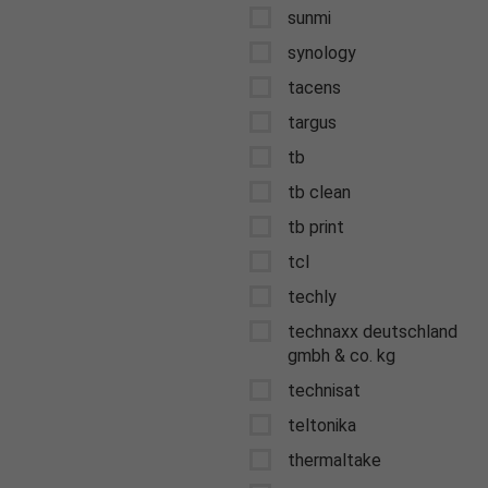
sunmi
synology
tacens
targus
tb
tb clean
tb print
tcl
techly
technaxx deutschland
gmbh & co. kg
technisat
teltonika
thermaltake