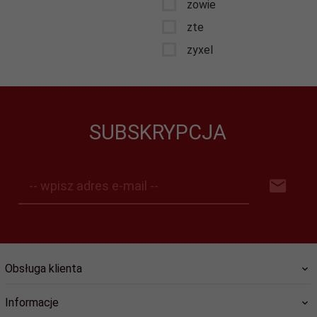
zowie
zte
zyxel
SUBSKRYPCJA
-- wpisz adres e-mail --
Obsługa klienta
Informacje