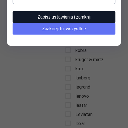
keysonic
kidde
Zapisz ustawienia i zamknij
kids euroswan
Zaakceptuj wszystkie
kingston
kioxia
kobra
kruger & matz
krux
lanberg
legrand
lenovo
lestar
Leviatan
lexar