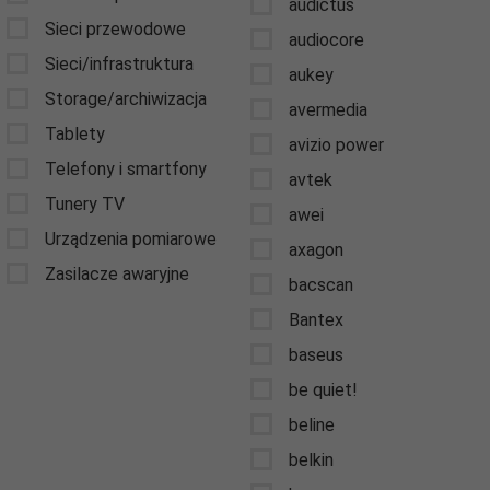
audictus
Sieci przewodowe
audiocore
Sieci/infrastruktura
aukey
Storage/archiwizacja
avermedia
Tablety
avizio power
Telefony i smartfony
avtek
Tunery TV
awei
Urządzenia pomiarowe
axagon
Zasilacze awaryjne
bacscan
Bantex
baseus
be quiet!
beline
belkin