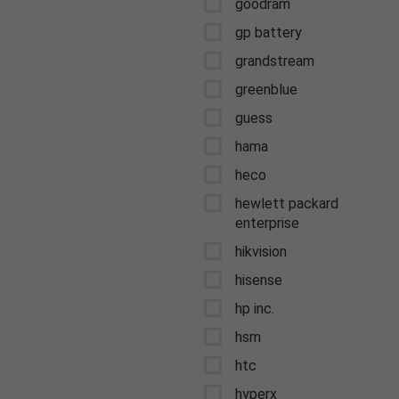
goodram
gp battery
grandstream
greenblue
guess
hama
heco
hewlett packard
enterprise
hikvision
hisense
hp inc.
hsm
htc
hyperx