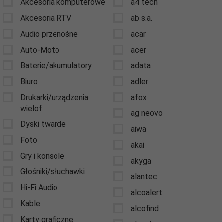
Akcesoria komputerowe
a4 tech
Akcesoria RTV
ab s.a.
Audio przenośne
acar
Auto-Moto
acer
Baterie/akumulatory
adata
Biuro
adler
Drukarki/urządzenia
afox
wielof.
ag neovo
Dyski twarde
aiwa
Foto
akai
Gry i konsole
akyga
Głośniki/słuchawki
alantec
Hi-Fi Audio
alcoalert
Kable
alcofind
Karty graficzne