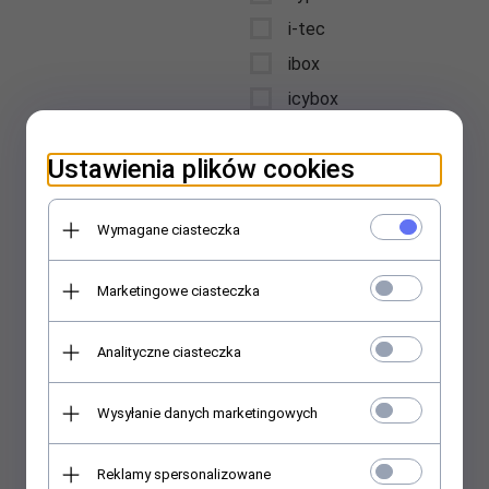
i-tec
ibox
icybox
iiyama
Ustawienia plików cookies
intellinet
Interdruk
Wymagane ciasteczka
International Paper
Kwidzyn
Marketingowe ciasteczka
jabra
jmgo
Analityczne ciasteczka
jvc
karcher
Wysyłanie danych marketingowych
kensington
kenwood
Reklamy spersonalizowane