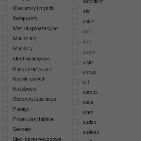
alcovisor
Klawiatury i myszki
alio
Komputery
anker
Mat. eksploatacyjne
aoc
Monitoring
apc
Monitory
apple
Elektronarzędzia
argo
Napędy optyczne
armac
Nośniki danych
art
Notebooki
asrock
Obudowy/zasilacze
asus
Pamięci
aten
Projektory/tablice
audac
Serwery
audeeo
Sieci bezprzewodowe