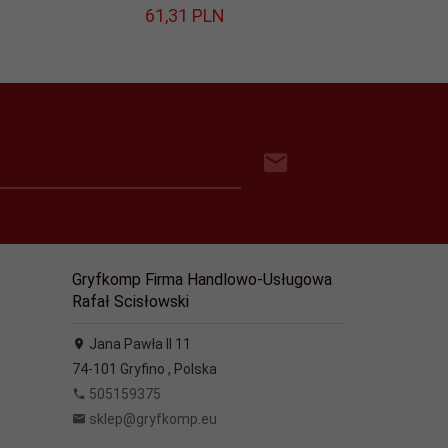
61,
31
PLN
87,
Gryfkomp Firma Handlowo-Usługowa
Rafał Scisłowski
Jana Pawła II 11
74-101
Gryfino
,
Polska
505159375
sklep@gryfkomp.eu