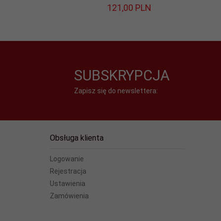
121,
00
PLN
Profil:
Uniwersalny
Przeznaczenie:
Biuro
Rodzaj:
Multimedialna
SUBSKRYPCJA
Rozdzielczość
Zapisz się do newslettera:
4020
(maks.):
Rozdzielczość
600
(min.):
Obsługa klienta
Sensor:
Optyczny
Logowanie
Rejestracja
Waga:
406, 67
Ustawienia
Zamówienia
width:
135