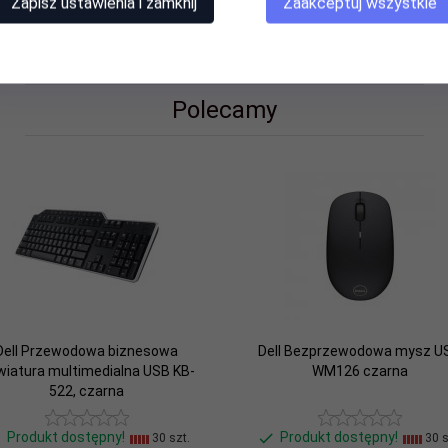
Zapisz ustawienia i zamknij
Zaakceptuj wszystkie
Polecamy
 Mac OS, Android, Chrome OS, Windows 7, Windows 11, Windows 10
Dell Przewodowa biznesowa
Dell Bezprzewodowa mysz U
wiatura multimedialna USB KB-
WM126 czarna
522, czarna
odowe
Produkt dostępny!
Produkt dostępny!
30 szt.
30 s