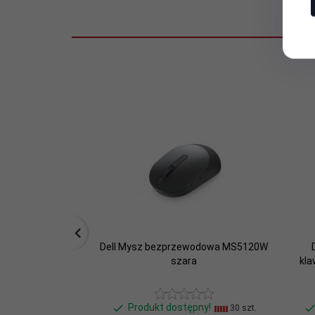
Liczba
3
przycisków:
Liczba rolek:
1
Obsługiwane
systemy
Linux, Windows 8.1, Ubuntu,
operacyjne:
Oznaczenia:
Podświetlana
Nie
klawiatura:
Dell Mysz bezprzewodowa MS5120W
Podświetlenie:
Nie
szara
kla
Połączenie:
Bezprzewodowe, Bezprzew
Produkt dostępny!
30 szt.