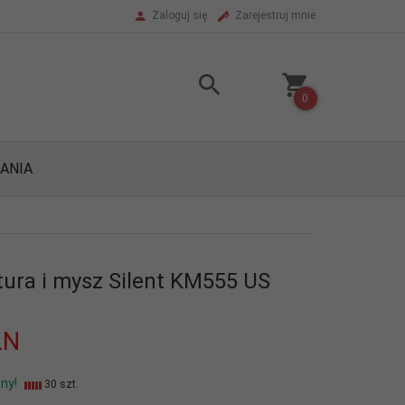
Zaloguj się
Zarejestruj mnie
0
ANIA
tura i mysz Silent KM555 US
LN
ny!
30 szt.