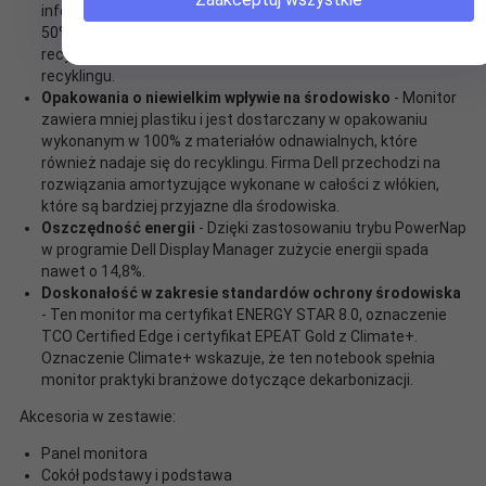
informatycznych w obiegu zamkniętym - stal pochodząca w
50% z recyklingu, aluminium pochodzące w 100% z
recyklingu i szkło pochodzące w co najmniej 20% z
recyklingu.
Opakowania o niewielkim wpływie na środowisko
- Monitor
zawiera mniej plastiku i jest dostarczany w opakowaniu
wykonanym w 100% z materiałów odnawialnych, które
również nadaje się do recyklingu. Firma Dell przechodzi na
rozwiązania amortyzujące wykonane w całości z włókien,
które są bardziej przyjazne dla środowiska.
Oszczędność energii
- Dzięki zastosowaniu trybu PowerNap
w programie Dell Display Manager zużycie energii spada
nawet o 14,8%.
Doskonałość w zakresie standardów ochrony środowiska
- Ten monitor ma certyfikat ENERGY STAR 8.0, oznaczenie
TCO Certified Edge i certyfikat EPEAT Gold z Climate+.
Oznaczenie Climate+ wskazuje, że ten notebook spełnia
monitor praktyki branżowe dotyczące dekarbonizacji.
Akcesoria w zestawie:
Panel monitora
Cokół podstawy i podstawa