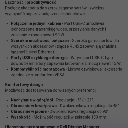
Łączność i produktywność
Podłącz akcesoria do szerokiej gamy portów i zwiększ
wydajność poprzez połączenie łańcuchowe.
Połączenie jednym kablem
- Port USB-C umożliwia
jednoczesną transmisję wideo, przesyłanie danych i
zasilanie z mocą nawet 90 W.
Szerokie możliwości połączeń
- Szeroka gama portów dla
wszystkich akcesoriów i złącze RJ45 zapewniają stabilną
łączność sieci Ethernet.
Porty USB szybkiego dostępu
- W tym port USB-C typu
downstream, który zapewnia ładowanie z mocą nawet 15 W.
Kompatybilność montażowa
- Listwa dźwiękowa i akcesoria
zgodne ze standardem VESA.
Komfortowy design
Możliwość dostosowania do własnych preferencji.
Nachylanie w górę/dół
- Regulacja: -5° / +21°.
Obracanie w lewo/prawo
- Dwukierunkowa regulacja do 45°.
Obracanie w pionie
- Dwukierunkowa regulacja do 90°.
Wysokość
- Możliwość regulacji w zakresie 150 mm.
Ulepszone oprogramowanie Dell Display Manager