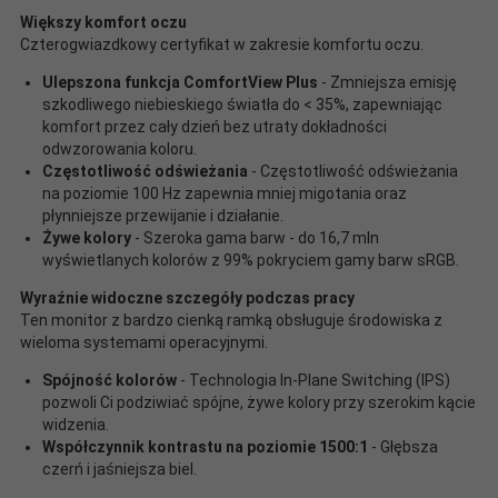
Większy komfort oczu
Czterogwiazdkowy certyfikat w zakresie komfortu oczu.
Ulepszona funkcja ComfortView Plus
- Zmniejsza emisję
szkodliwego niebieskiego światła do < 35%, zapewniając
komfort przez cały dzień bez utraty dokładności
odwzorowania koloru.
Częstotliwość odświeżania
- Częstotliwość odświeżania
na poziomie 100 Hz zapewnia mniej migotania oraz
płynniejsze przewijanie i działanie.
Żywe kolory
- Szeroka gama barw - do 16,7 mln
wyświetlanych kolorów z 99% pokryciem gamy barw sRGB.
Wyraźnie widoczne szczegóły podczas pracy
Ten monitor z bardzo cienką ramką obsługuje środowiska z
wieloma systemami operacyjnymi.
Spójność kolorów
- Technologia In-Plane Switching (IPS)
pozwoli Ci podziwiać spójne, żywe kolory przy szerokim kącie
widzenia.
Współczynnik kontrastu na poziomie 1500:1
- Głębsza
czerń i jaśniejsza biel.