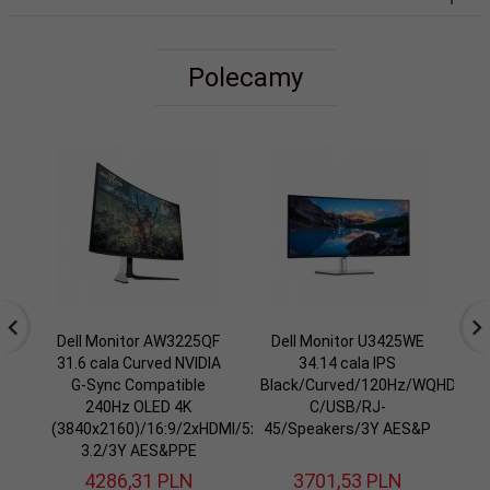
Polecamy
Dell Monitor AW3225QF
Dell Monitor U3425WE
D
31.6 cala Curved NVIDIA
34.14 cala IPS
G-Sync Compatible
Black/Curved/120Hz/WQHD/344
FH
240Hz OLED 4K
C/USB/RJ-
(3840x2160)/16:9/2xHDMI/5xUSB
45/Speakers/3Y AES&P
3.2/3Y AES&PPE
4286,
31
PLN
3701,
53
PLN