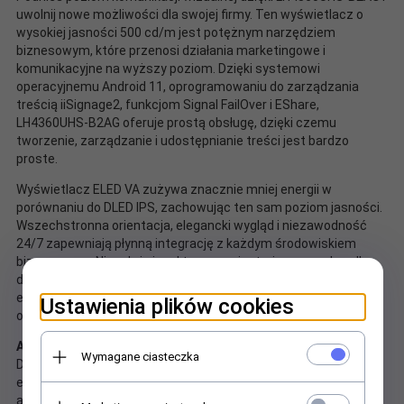
uwolnij nowe możliwości dla swojej firmy. Ten wyświetlacz o
wysokiej jasności 500 cd/m jest potężnym narzędziem
biznesowym, które przenosi działania marketingowe i
komunikacyjne na wyższy poziom. Dzięki systemowi
operacyjnemu Android 11, oprogramowaniu do zarządzania
treścią iiSignage2, funkcjom Signal FailOver i EShare,
LH4360UHS-B2AG oferuje prostą obsługę, dzięki czemu
tworzenie, zarządzanie i udostępnianie treści jest bardzo
proste.
Wyświetlacz ELED VA zużywa znacznie mniej energii w
porównaniu do DLED IPS, zachowując ten sam poziom jasności.
Wszechstronna orientacja, elegancki wygląd i niezawodność
24/7 zapewniają płynną integrację z każdym środowiskiem
biznesowym. Niezależnie od tego, czy jest używany w handlu
detalicznym, środowisku korporacyjnym, hotelarstwie czy
edukacji, LH4360UHS-B2AG niewątpliwie przyciągnie uwagę
Ustawienia plików cookies
odbiorców.
Android OS
Wymagane ciasteczka
Dzięki systemowi Android z łatwością można dostosować
ekran do własnych potrzeb, instalując na nim dedykowane
aplikacje.