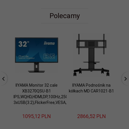
Polecamy
IIYAMA Monitor 32 cale
IIYAMA Podnośnik na
I
XB3270QSU-B1
kółkach MD CAR1021-B1
IPS,WQHD,HDMI,DP,100Hz,250cd,3ms,2x2W,
IP
3xUSB(3.2),FlickerFree,VESA,HAS(150mm)
30
1095,
12
PLN
2866,
52
PLN