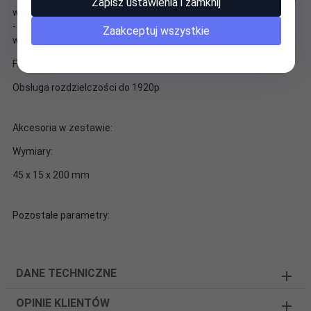
Zapisz ustawienia i zamknij
wersji 1.4
- Rozdzielczość wideo na wyjściu jest taka sama jak obrazu
Zaakceptuj wszystkie
wejściowego.
Funkcje specjalne:
Obsługa rozdzielczości do 1920p
Akcesoria w zestawie:
Wymiary:
45 x 15 x 200 mm
Pozostałe parametry:
DANE TECHNICZNE
OPINIE KLIENTÓW