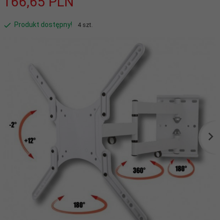
166,
65
PLN
Produkt dostępny!
4 szt.