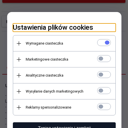
Ustawienia plików cookies
Wymagane ciasteczka
Marketingowe ciasteczka
OPIS PRODUKTU
Analityczne ciasteczka
Uchwyt ścienny LCD/LED 23-55cali regulowany
Wysyłanie danych marketingowych
- Umożliwia bezpieczny montaż na ścianie wyświetlacza
LED/LCD lub TV
- Konstrukcja ze stali gwarantuje maksimum bezpieczeństwa
Reklamy spersonalizowane
- Mocowanie wyświetlacza w standardzie VESA
- Dwuprzegubowy wysięgnik z regulacją odległości od ściany
- Możliwość regulacji kąta pochylenia