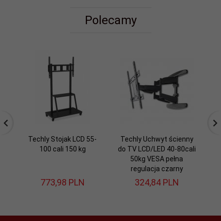
Polecamy
Techly Stojak LCD 55-
Techly Uchwyt ścienny
T
100 cali 150 kg
do TV LCD/LED 40-80cali
50kg VESA pełna
regulacja czarny
773,
98
PLN
324,
84
PLN