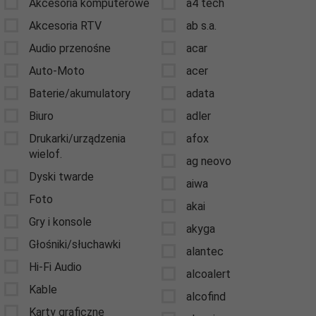
Akcesoria komputerowe
a4 tech
Akcesoria RTV
ab s.a.
Audio przenośne
acar
Auto-Moto
acer
Baterie/akumulatory
adata
Biuro
adler
Drukarki/urządzenia
afox
wielof.
ag neovo
Dyski twarde
aiwa
Foto
akai
Gry i konsole
akyga
Głośniki/słuchawki
alantec
Hi-Fi Audio
alcoalert
Kable
alcofind
Karty graficzne