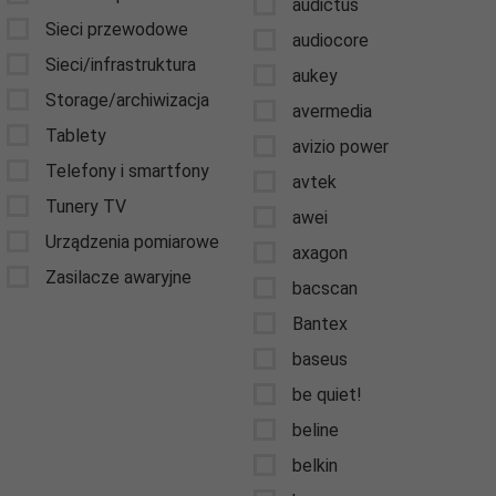
audictus
Sieci przewodowe
audiocore
Sieci/infrastruktura
aukey
Storage/archiwizacja
avermedia
Tablety
avizio power
Telefony i smartfony
avtek
Tunery TV
awei
Urządzenia pomiarowe
axagon
Zasilacze awaryjne
bacscan
Bantex
baseus
be quiet!
beline
belkin