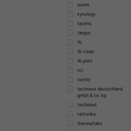
sunmi
synology
tacens
targus
tb
tb clean
tb print
tcl
techly
technaxx deutschland
gmbh & co. kg
technisat
teltonika
thermaltake