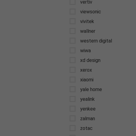
vertiv
viewsonic
vivitek
wallner
western digital
wiwa
xd design
xerox
xiaomi
yale home
yealink
yenkee
zalman
zotac