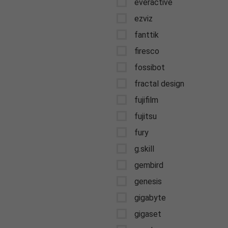
everactive
ezviz
fanttik
firesco
fossibot
fractal design
fujifilm
fujitsu
fury
g.skill
gembird
genesis
gigabyte
gigaset