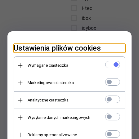
i-tec
ibox
icybox
iiyama
Ustawienia plików cookies
intellinet
Interdruk
Wymagane ciasteczka
International Paper
Kwidzyn
Marketingowe ciasteczka
jabra
jmgo
Analityczne ciasteczka
jvc
karcher
Wysyłanie danych marketingowych
kensington
kenwood
Reklamy spersonalizowane