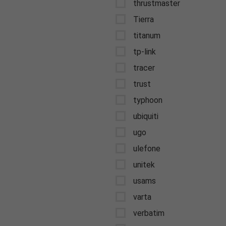
thrustmaster
Tierra
titanum
tp-link
tracer
trust
typhoon
ubiquiti
ugo
ulefone
unitek
usams
varta
verbatim