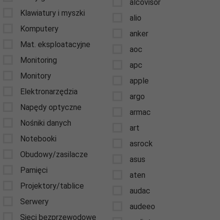
alcovisor
Klawiatury i myszki
alio
Komputery
anker
Mat. eksploatacyjne
aoc
Monitoring
apc
Monitory
apple
Elektronarzędzia
argo
Napędy optyczne
armac
Nośniki danych
art
Notebooki
asrock
Obudowy/zasilacze
asus
Pamięci
aten
Projektory/tablice
audac
Serwery
audeeo
Sieci bezprzewodowe