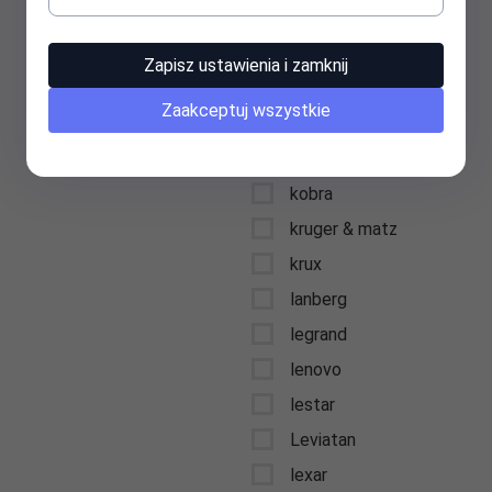
keysonic
kidde
Zapisz ustawienia i zamknij
kids euroswan
Zaakceptuj wszystkie
kingston
kioxia
kobra
kruger & matz
krux
lanberg
legrand
lenovo
lestar
Leviatan
lexar