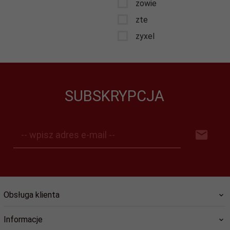
zowie
zte
zyxel
SUBSKRYPCJA
-- wpisz adres e-mail --
Obsługa klienta
Informacje