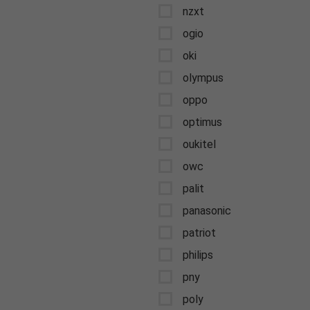
nzxt
ogio
oki
olympus
oppo
optimus
oukitel
owc
palit
panasonic
patriot
philips
pny
poly