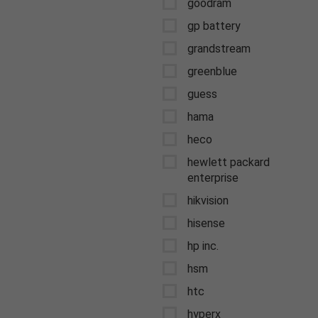
goodram
gp battery
grandstream
greenblue
guess
hama
heco
hewlett packard
enterprise
hikvision
hisense
hp inc.
hsm
htc
hyperx