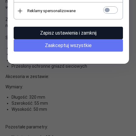
montażu do podłoża, jest produktem uniwersalnym o szerokim
wachlarzu zastosowania.
Reklamy spersonalizowane
Zabezpiecza przed zwarciami, jak i niebezpiecznymi skokami
napięcia urządzenia elektroniczne w domu i w biurze.
Zapisz ustawienia i zamknij
Specyfikacja produktu:
Zaakceptuj wszystkie
5 gniazd z uziemieniem
Szybki bezpiecznik automatyczny
System przeciwprzepięciowy
Przesłony ochronne gniazd sieciowych
Akcesoria w zestawie:
Wymiary:
Długość: 320 mm
Szerokość: 55 mm
Wysokość: 50 mm
Pozostałe parametry: