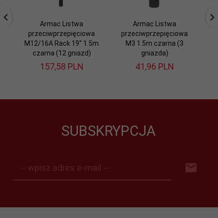
Armac Listwa
Armac Listwa
Ar
przeciwprzepięciowa
przeciwprzepięciowa
R
M12/16A Rack 19'' 1.5m
M3 1.5m czarna (3
czarna (12 gniazd)
gniazda)
157,
58
PLN
41,
96
PLN
SUBSKRYPCJA
-- wpisz adres e-mail --