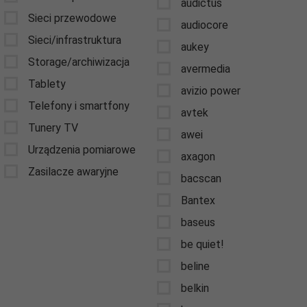
audictus
Sieci przewodowe
audiocore
Sieci/infrastruktura
aukey
Storage/archiwizacja
avermedia
Tablety
avizio power
Telefony i smartfony
avtek
Tunery TV
awei
Urządzenia pomiarowe
axagon
Zasilacze awaryjne
bacscan
Bantex
baseus
be quiet!
beline
belkin