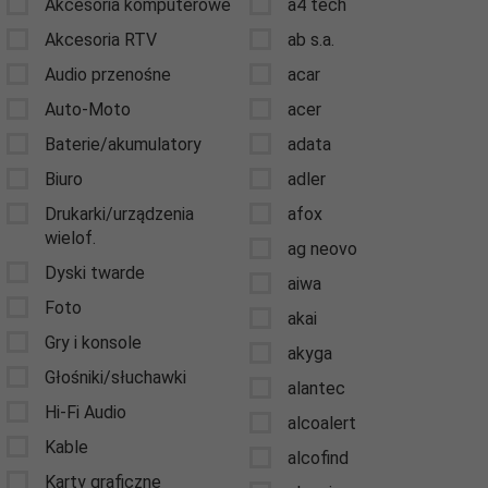
Akcesoria komputerowe
a4 tech
Akcesoria RTV
ab s.a.
Audio przenośne
acar
Auto-Moto
acer
Baterie/akumulatory
adata
Biuro
adler
Drukarki/urządzenia
afox
wielof.
ag neovo
Dyski twarde
aiwa
Foto
akai
Gry i konsole
akyga
Głośniki/słuchawki
alantec
Hi-Fi Audio
alcoalert
Kable
alcofind
Karty graficzne