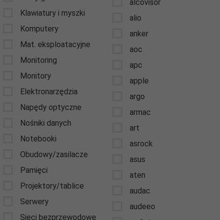
alcovisor
Klawiatury i myszki
alio
Komputery
anker
Mat. eksploatacyjne
aoc
Monitoring
apc
Monitory
apple
Elektronarzędzia
argo
Napędy optyczne
armac
Nośniki danych
art
Notebooki
asrock
Obudowy/zasilacze
asus
Pamięci
aten
Projektory/tablice
audac
Serwery
audeeo
Sieci bezprzewodowe