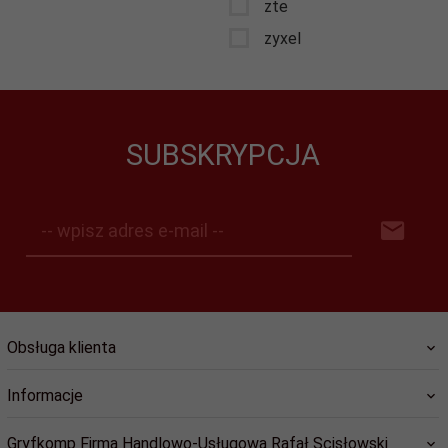
zte
zyxel
SUBSKRYPCJA
-- wpisz adres e-mail --
Obsługa klienta
Informacje
Gryfkomp Firma Handlowo-Usługowa Rafał Scisłowski