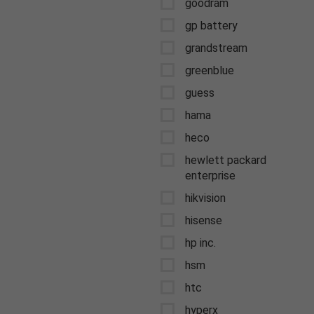
goodram
gp battery
grandstream
greenblue
guess
hama
heco
hewlett packard
enterprise
hikvision
hisense
hp inc.
hsm
htc
hyperx