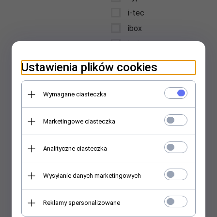
i-tec
ibox
icybox
iiyama
Ustawienia plików cookies
intellinet
Interdruk
Wymagane ciasteczka
International Paper
Kwidzyn
Marketingowe ciasteczka
jabra
jmgo
Analityczne ciasteczka
jvc
Wysyłanie danych marketingowych
karcher
kensington
Reklamy spersonalizowane
kenwood