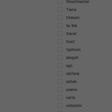
thrustmaster
Tierra
titanum
tp-link
tracer
trust
typhoon
ubiquiti
ugo
ulefone
unitek
usams
varta
verbatim