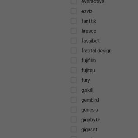
everactive
ezviz
fanttik
firesco
fossibot
fractal design
fujifilm
fujitsu
fury
g.skill
gembird
genesis
gigabyte
gigaset