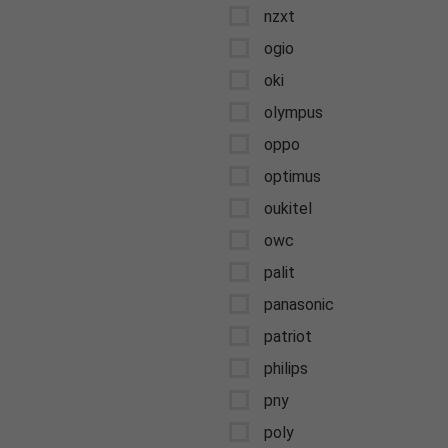
nzxt
ogio
oki
olympus
oppo
optimus
oukitel
owc
palit
panasonic
patriot
philips
pny
poly