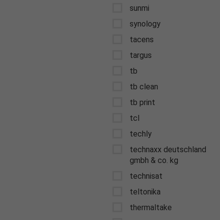
sunmi
synology
tacens
targus
tb
tb clean
tb print
tcl
techly
technaxx deutschland
gmbh & co. kg
technisat
teltonika
thermaltake