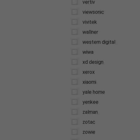
vertiv
viewsonic
vivitek
wallner
western digital
wiwa
xd design
xerox
xiaomi
yale home
yenkee
zalman
zotac
zowie