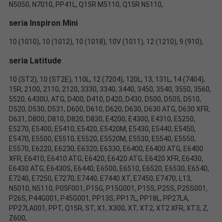
N5050, N7010, PP41L, Q15R M5110, Q15R N5110,
seria
Inspiron Mini
10 (1010), 10 (1012), 10 (1018), 10V (1011), 12 (1210), 9 (910),
seria
Latitude
10 (ST2), 10 (ST2E), 110L, 12 (7204), 120L, 13, 131L, 14 (7404),
15R, 2100, 2110, 2120, 3330, 3340, 3440, 3450, 3540, 3550, 3560,
5520, 6430U, ATG, D400, D410, D420, D430, D500, D505, D510,
D520, D530, D531, D600, D610, D620, D630, D630 ATG, D630 XFR,
D631, D800, D810, D820, D830, E4200, E4300, E4310, E5250,
E5270, E5400, E5410, E5420, E5420M, E5430, E5440, E5450,
E5470, E5500, E5510, E5520, E5520M, E5530, E5540, E5550,
E5570, E6220, E6230, E6320, E6330, E6400, E6400 ATG, E6400
XFR, E6410, E6410 ATG, E6420, E6420 ATG, E6420 XFR, E6430,
E6430 ATG, E6430S, E6440, E6500, E6510, E6520, E6530, E6540,
E7240, E7250, E7270, E7440, E7440 XT, E7450, E7470, L13,
N5010, N5110, P05F001, P15G, P15G001, P15S, P25S, P25S001,
P26S, P44G001, P45G001, PP13S, PP17L, PP18L, PP27LA,
PP27LA001, PPT, Q15R, ST, X1, X300, XT, XT2, XT2 XFR, XT3, Z,
Z600,