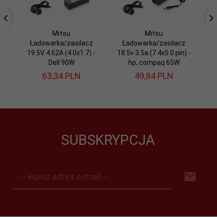
Mitsu
Mitsu
Ładowarka/zasilacz
Ładowarka/zasilacz
19.5V 4.62A (4.0x1.7) -
18.5v 3.5a (7.4x5.0 pin) -
19
Dell 90W
hp, compaq 65W
63,
34
PLN
49,
84
PLN
SUBSKRYPCJA
-- wpisz adres e-mail --