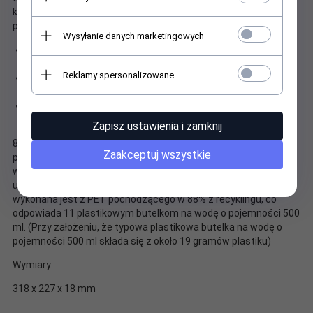
kieszenie do przechowywania akcesoriów i innych drobnych
przedmiotów, w tym kieszeń blokującą RFID i brelok do kluczy
Wysyłanie danych marketingowych
Wodoodporne materiały, wzmocnione wodoodporną taśmą
zamka, aby chronić Twoje rzeczy przed żywiołami
Reklamy spersonalizowane
Dodatkowa kieszeń na panelu przednim zapewniająca łatwy
dostęp
Pojedynczy wygodny uchwyt zapewniający łatwe
podróżowanie
Zapisz ustawienia i zamknij
88% materiałów zewnętrznych wykonanych z materiałów
Zaakceptuj wszystkie
pochodzących z recyklingu, co odpowiada 11 500 ml butelek na
wodę. ThinkPad Professional 14" Toploads Gen 2 to prawdziwe
ucieleśnienie świadomości ekologicznej, a ich obudowa
wykonana jest z PET pochodzącego w 88% z recyklingu, co
odpowiada 11 plastikowym butelkom na wodę o pojemności 500
ml. (Przy założeniu, że typowa plastikowa butelka na wodę o
pojemności 500 ml składa się z około 19 gramów plastiku)
Wymiary:
318 x 227 x 18 mm