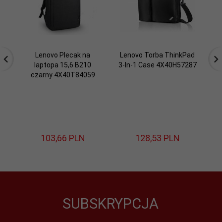
Lenovo Plecak na
Lenovo Torba ThinkPad
laptopa 15,6 B210
3-In-1 Case 4X40H57287
czarny 4X40T84059
25
WU
103,
66
PLN
128,
53
PLN
SUBSKRYPCJA