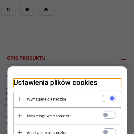
OPIS PRODUKTU
Torba ThinkPad Professional 14" Topload Gen 2
Ustawienia plików cookies
Lenovo ThinkPad Professional 14" Topload Gen 2 to tradycyjna
torba w nowoczesnym wydaniu, a jednocześnie
inteligentniejsza dla naszej planety. Ta funkcjonalna, a
Wymagane ciasteczka
jednocześnie opływowa torba ładowana od góry przenosi, chroni
i porządkuje wszystkie niezbędne rzeczy biznesowe, a
Marketingowe ciasteczka
najwyższej jakości, lekkie materiały wytrzymują codzienne
użytkowanie. Komora PC obsługuje laptopy do 14
Analityczne ciasteczka
Główna komora zawiera miejsce na stację roboczą oraz