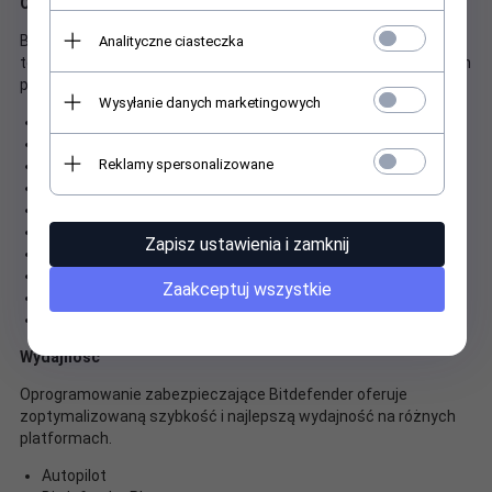
Ochrona
Bitdefender konsekwentnie zapewnia najlepszą ochronę w
Analityczne ciasteczka
testach wykrywania złośliwego oprogramowania prowadzonych
przez niezależne laboratoria.
Wysyłanie danych marketingowych
Pełna ochrona danych w czasie rzeczywistym Ulepszone
Zapobieganie Zagrożeniom Sieci
Reklamy spersonalizowane
Zaawansowana Ochrona przed Zagrożeniami
Wielowarstwowa Ochrona przed Ransomware
Ocena podatności Ulepszone
Zapobieganie Atakom Online
Zapisz ustawienia i zamknij
Anty-Phishing
Anty-Fraud
Zaakceptuj wszystkie
Anty-spam
Tryb ratunkowy
Wydajność
Oprogramowanie zabezpieczające Bitdefender oferuje
zoptymalizowaną szybkość i najlepszą wydajność na różnych
platformach.
Autopilot