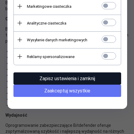
Bitdefender VPN i Bitdefender Safepay dla Twojej prywatności i
Marketingowe ciasteczka
bezpiecznej bankowości internetowej.
Ochrona
Analityczne ciasteczka
Bitdefender konsekwentnie zapewnia najlepszą ochronę w
testach wykrywania złośliwego oprogramowania prowadzonych
Wysyłanie danych marketingowych
przez niezależne laboratoria.
Pełna ochrona danych w czasie rzeczywistym Ulepszone
Reklamy spersonalizowane
Zapobieganie Zagrożeniom Sieci
Zaawansowana Ochrona przed Zagrożeniami
Wielowarstwowa Ochrona przed Ransomware
Ocena podatności Ulepszone
Zapisz ustawienia i zamknij
Zapobieganie Atakom Online
Anty-Phishing
Zaakceptuj wszystkie
Anty-Fraud
Anty-spam
Tryb ratunkowy
Wydajność
Oprogramowanie zabezpieczające Bitdefender oferuje
zoptymalizowaną szybkość i najlepszą wydajność na różnych