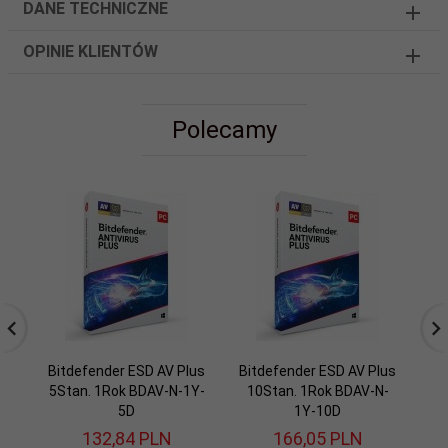
DANE TECHNICZNE
OPINIE KLIENTÓW
Polecamy
Bitdefender ESD AV Plus
Bitdefender ESD AV Plus
5Stan. 1Rok BDAV-N-1Y-
10Stan. 1Rok BDAV-N-
Se
5D
1Y-10D
132,
84
PLN
166,
05
PLN