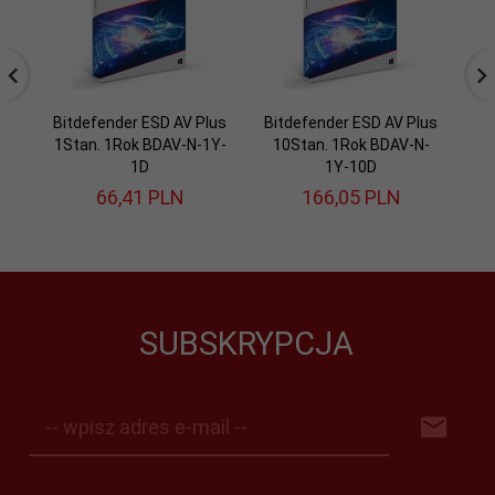
Bitdefender ESD AV Plus
Bitdefender ESD AV Plus
Bi
1Stan. 1Rok BDAV-N-1Y-
10Stan. 1Rok BDAV-N-
5S
1D
1Y-10D
66,
41
PLN
166,
05
PLN
SUBSKRYPCJA
-- wpisz adres e-mail --