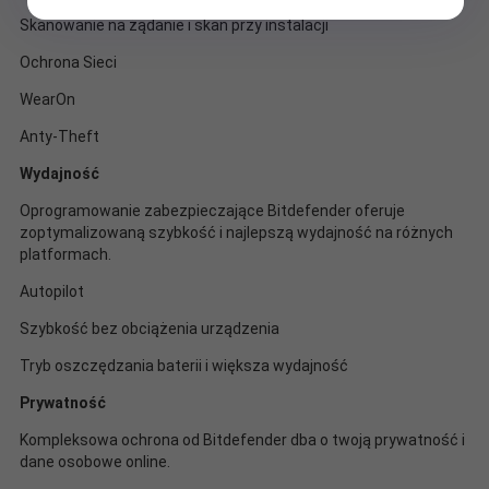
Skanowanie na żądanie i skan przy instalacji
Ochrona Sieci
WearOn
Anty-Theft
Wydajność
Oprogramowanie zabezpieczające Bitdefender oferuje
zoptymalizowaną szybkość i najlepszą wydajność na różnych
platformach.
Autopilot
Szybkość bez obciążenia urządzenia
Tryb oszczędzania baterii i większa wydajność
Prywatność
Kompleksowa ochrona od Bitdefender dba o twoją prywatność i
dane osobowe online.