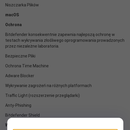
Niszczarka Plików
macOS
Ochrona
Bitdefender konsekwentnie zapewnia najlepszą ochronę w
testach wykrywania złośliwego oprogramowania prowadzonych
przez niezależne laboratoria.
Bezpieczne Pliki
Ochrona Time Machine
Adware Blocker
Wykrywanie zagrożeń na różnych platformach
Traffic Light (rozszerzenie przeglądarki)
Anty-Phishing
Bitdefender Shield
Wydajność