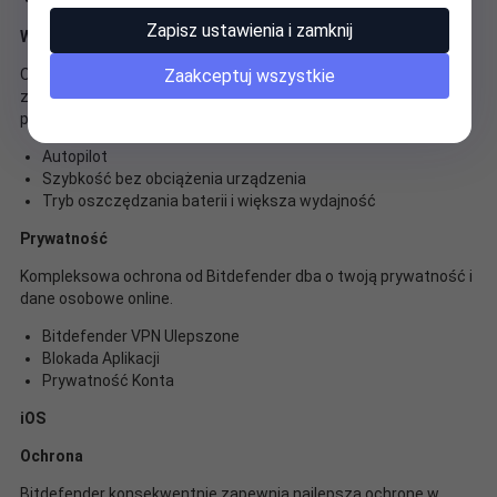
Zapisz ustawienia i zamknij
Wydajność
Zaakceptuj wszystkie
Oprogramowanie zabezpieczające Bitdefender oferuje
zoptymalizowaną szybkość i najlepszą wydajność na różnych
platformach.
Autopilot
Szybkość bez obciążenia urządzenia
Tryb oszczędzania baterii i większa wydajność
Prywatność
Kompleksowa ochrona od Bitdefender dba o twoją prywatność i
dane osobowe online.
Bitdefender VPN Ulepszone
Blokada Aplikacji
Prywatność Konta
iOS
Ochrona
Bitdefender konsekwentnie zapewnia najlepszą ochronę w