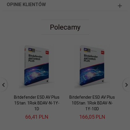
OPINIE KLIENTÓW
Polecamy
Bitdefender ESD AV Plus
Bitdefender ESD AV Plus
1Stan. 1Rok BDAV-N-1Y-
10Stan. 1Rok BDAV-N-
Se
1D
1Y-10D
66,
41
PLN
166,
05
PLN