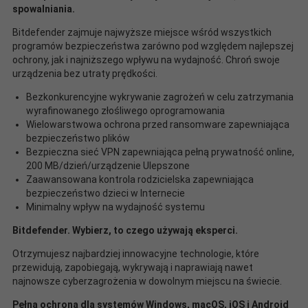
spowalniania.
Bitdefender zajmuje najwyższe miejsce wśród wszystkich
programów bezpieczeństwa zarówno pod względem najlepszej
ochrony, jak i najniższego wpływu na wydajność. Chroń swoje
urządzenia bez utraty prędkości.
Bezkonkurencyjne wykrywanie zagrożeń w celu zatrzymania
wyrafinowanego złośliwego oprogramowania
Wielowarstwowa ochrona przed ransomware zapewniająca
bezpieczeństwo plików
Bezpieczna sieć VPN zapewniająca pełną prywatność online,
200 MB/dzień/urządzenie Ulepszone
Zaawansowana kontrola rodzicielska zapewniająca
bezpieczeństwo dzieci w Internecie
Minimalny wpływ na wydajność systemu
Bitdefender. Wybierz, to czego używają eksperci.
Otrzymujesz najbardziej innowacyjne technologie, które
przewidują, zapobiegają, wykrywają i naprawiają nawet
najnowsze cyberzagrożenia w dowolnym miejscu na świecie.
Pełna ochrona dla systemów Windows, macOS, iOS i Android