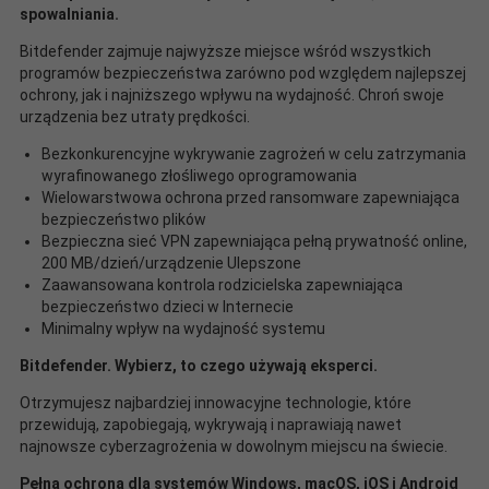
spowalniania.
Bitdefender zajmuje najwyższe miejsce wśród wszystkich
programów bezpieczeństwa zarówno pod względem najlepszej
ochrony, jak i najniższego wpływu na wydajność. Chroń swoje
urządzenia bez utraty prędkości.
Bezkonkurencyjne wykrywanie zagrożeń w celu zatrzymania
wyrafinowanego złośliwego oprogramowania
Wielowarstwowa ochrona przed ransomware zapewniająca
bezpieczeństwo plików
Bezpieczna sieć VPN zapewniająca pełną prywatność online,
200 MB/dzień/urządzenie Ulepszone
Zaawansowana kontrola rodzicielska zapewniająca
bezpieczeństwo dzieci w Internecie
Minimalny wpływ na wydajność systemu
Bitdefender. Wybierz, to czego używają eksperci.
Otrzymujesz najbardziej innowacyjne technologie, które
przewidują, zapobiegają, wykrywają i naprawiają nawet
najnowsze cyberzagrożenia w dowolnym miejscu na świecie.
Pełna ochrona dla systemów Windows, macOS, iOS i Android