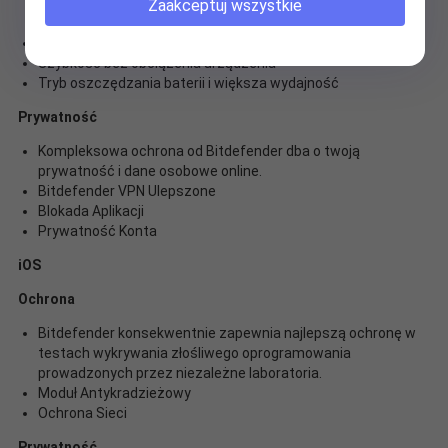
zoptymalizowaną szybkość i najlepszą wydajność na
Zaakceptuj wszystkie
różnych platformach.
Autopilot
Szybkość bez obciążenia urządzenia
Tryb oszczędzania baterii i większa wydajność
Prywatność
Kompleksowa ochrona od Bitdefender dba o twoją
prywatność i dane osobowe online.
Bitdefender VPN Ulepszone
Blokada Aplikacji
Prywatność Konta
iOS
Ochrona
Bitdefender konsekwentnie zapewnia najlepszą ochronę w
testach wykrywania złośliwego oprogramowania
prowadzonych przez niezależne laboratoria.
Moduł Antykradzieżowy
Ochrona Sieci
Prywatność