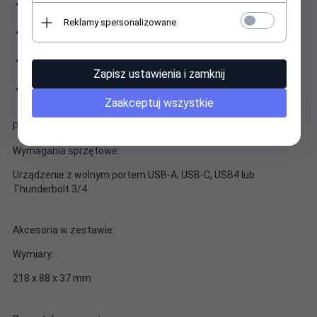
Superszybki port LAN obsługuje do 2,5 Gb/s
(10/100/1000/2500 Mb/s)
Reklamy spersonalizowane
Połączony port audio/mikrofon 3,5 mm umożliwia
podłączenie np. zintegrowanych słuchawek z mikrofonem
Stacja dokująca obsługuje zasilanie podłączonego laptopa
Zapisz ustawienia i zamknij
lub tabletu do 140 W (jeśli obsługuje protokół USB-C PD 3.1)
Stacja dokująca pozwala na montaż za monitorem VESA
Zaakceptuj wszystkie
przy zastosowaniu Uchwyt Stacji dokującej VESA
Pasuje do:
Wymagania sprzętowe:
Urządzenie z wolnym portem USB-A, USB-C, USB4 lub
Thunderbolt 3/4.
Akcesoria w zestawie:
Wymiary:
218 x 88 x 37 mm