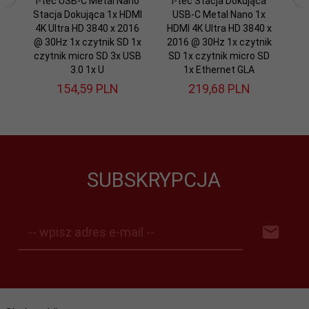
i-tec USB-C Metal Nano
i-tec Stacja Dokująca
i
Stacja Dokująca 1x HDMI
USB-C Metal Nano 1x
4K Ultra HD 3840 x 2016
HDMI 4K Ultra HD 3840 x
@ 30Hz 1x czytnik SD 1x
2016 @ 30Hz 1x czytnik
Di
czytnik micro SD 3x USB
SD 1x czytnik micro SD
3.0 1x U
1x Ethernet GLA
154,
59
PLN
219,
68
PLN
SUBSKRYPCJA
-- wpisz adres e-mail --