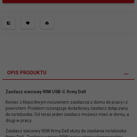
OPIS PRODUKTU
Zasilacz sieciowy 90W USB-C firmy Dell
Koniec z kłopotliwym noszeniem zasilacza z domu do pracy i z
powrotem. Problem rozwiązuje dodatkowy zasilacz dołączany
do notebooka. Od teraz jeden zasilacz możesz mieć w domu, a
drugi w pracy.
Zasilacz sieciowy 90W firmy Dell służy do zasilania notebooka
firmy Dell . Zasilacz o mocy 90W jest w stanie równocześnie