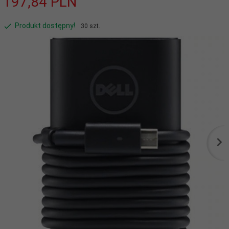
197,
84
PLN
Produkt dostępny!
30 szt.