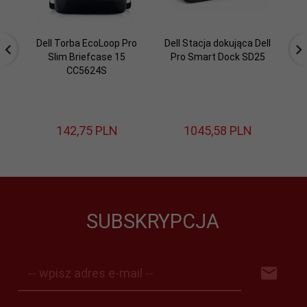
Dell Torba EcoLoop Pro
Dell Stacja dokująca Dell
Slim Briefcase 15
Pro Smart Dock SD25
CC5624S
142,
75
PLN
1045,
58
PLN
SUBSKRYPCJA
-- wpisz adres e-mail --