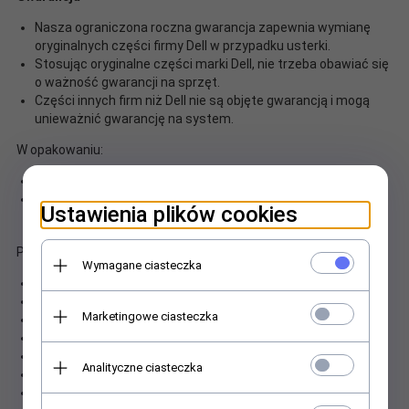
Nasza ograniczona roczna gwarancja zapewnia wymianę
oryginalnych części firmy Dell w przypadku usterki.
Stosując oryginalne części marki Dell, nie trzeba obawiać się
o ważność gwarancji na sprzęt.
Części innych firm niż Dell nie są objęte gwarancją i mogą
unieważnić gwarancję na system.
W opakowaniu:
Adapter zasilania USB-C
Kabel zasilający 1 m
Ustawienia plików cookies
Pasuje do:
Wymagane ciasteczka
Inspiron 14 7000 (7420)
Inspiron 16 7000 (7620) 2-in-1
Marketingowe ciasteczka
Latitude 10 Rugged 7030 Extreme
Latitude 12 Rugged 7230 Extreme
Latitude 13 Rugged 7330 Extreme
Analityczne ciasteczka
Latitude 14 Rugged 5430
Latitude 3400