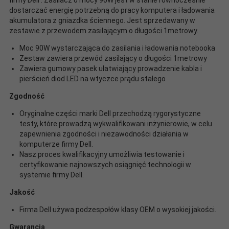
dostarczać energię potrzebną do pracy komputera i ładowania
akumulatora z gniazdka ściennego. Jest sprzedawany w
zestawie z przewodem zasilającym o długości 1metrowy.
Moc 90W wystarczająca do zasilania i ładowania notebooka
Zestaw zawiera przewód zasilający o długości 1metrowy
Zawiera gumowy pasek ułatwiający prowadzenie kabla i
pierścień diod LED na wtyczce prądu stałego
Zgodność
Oryginalne części marki Dell przechodzą rygorystyczne
testy, które prowadzą wykwalifikowani inżynierowie, w celu
zapewnienia zgodności i niezawodności działania w
komputerze firmy Dell.
Nasz proces kwalifikacyjny umożliwia testowanie i
certyfikowanie najnowszych osiągnięć technologii w
systemie firmy Dell.
Jakość
Firma Dell używa podzespołów klasy OEM o wysokiej jakości.
Gwarancja