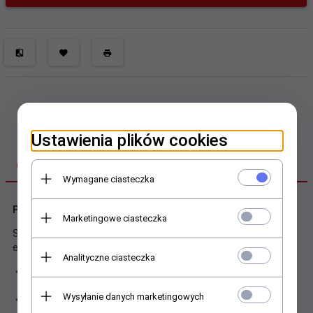
Ustawienia plików cookies
OPIS PRODUKTU
Wymagane ciasteczka
Podstawka pod laptop Macy Foldable
Marketingowe ciasteczka
Składana podstawka aluminiowa pod laptop umożliwia
ergonomiczną pracę w każdym miejscu.
Analityczne ciasteczka
Wysokiej jakości materiały i wykończenie zapewniają
doskonały wygląd i styl, idealny do każdego stanowiska .
Wysyłanie danych marketingowych
Solidna aluminiowa konstrukcja bezpiecznie utrzymuje
laptopy o przekątnej do 17,3" i wadze do 20 kg - może być