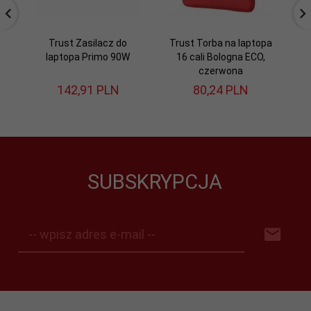
Trust Zasilacz do
Trust Torba na laptopa
Tr
laptopa Primo 90W
16 cali Bologna ECO,
czerwona
142,
91
PLN
80,
24
PLN
SUBSKRYPCJA
-- wpisz adres e-mail --