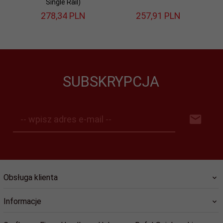
Single Rail)
278,
34
PLN
257,
91
PLN
SUBSKRYPCJA
-- wpisz adres e-mail --
Obsługa klienta
Informacje