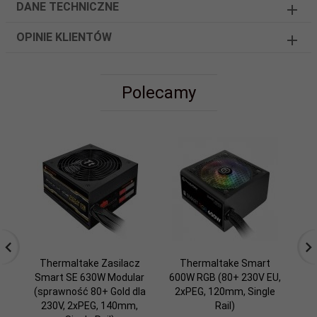
DANE TECHNICZNE
OPINIE KLIENTÓW
Polecamy
Thermaltake Zasilacz
Thermaltake Smart
T
Smart SE 630W Modular
600W RGB (80+ 230V EU,
(sprawność 80+ Gold dla
2xPEG, 120mm, Single
Mo
230V, 2xPEG, 140mm,
Rail)