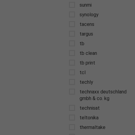
sunmi
synology
tacens
targus
tb
tb clean
tb print
tcl
techly
technaxx deutschland
gmbh & co. kg
technisat
teltonika
thermaltake