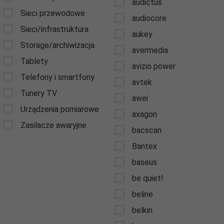
audictus
Sieci przewodowe
audiocore
Sieci/infrastruktura
aukey
Storage/archiwizacja
avermedia
Tablety
avizio power
Telefony i smartfony
avtek
Tunery TV
awei
Urządzenia pomiarowe
axagon
Zasilacze awaryjne
bacscan
Bantex
baseus
be quiet!
beline
belkin