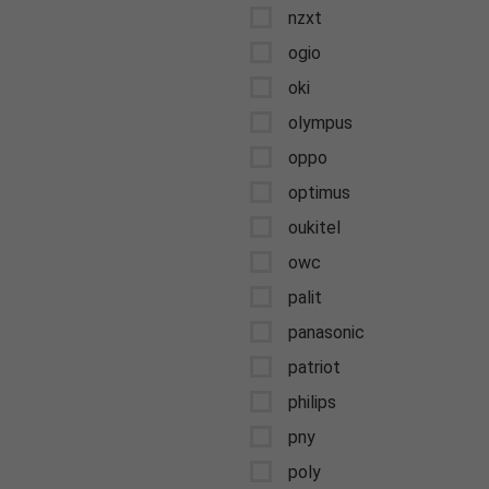
nzxt
ogio
oki
olympus
oppo
optimus
oukitel
owc
palit
panasonic
patriot
philips
pny
poly