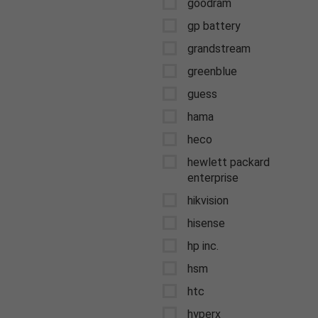
goodram
gp battery
grandstream
greenblue
guess
hama
heco
hewlett packard
enterprise
hikvision
hisense
hp inc.
hsm
htc
hyperx