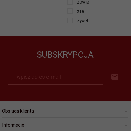
zowie
zte
zyxel
SUBSKRYPCJA
-- wpisz adres e-mail --
Obsługa klienta
Informacje