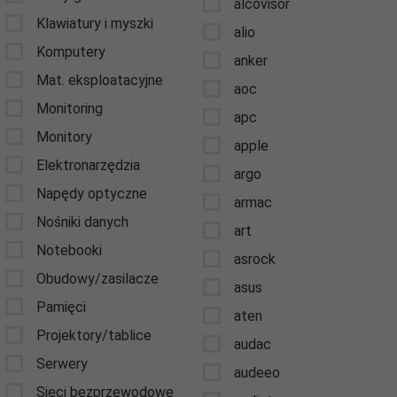
alcovisor
Klawiatury i myszki
alio
Komputery
anker
Mat. eksploatacyjne
aoc
Monitoring
apc
Monitory
apple
Elektronarzędzia
argo
Napędy optyczne
armac
Nośniki danych
art
Notebooki
asrock
Obudowy/zasilacze
asus
Pamięci
aten
Projektory/tablice
audac
Serwery
audeeo
Sieci bezprzewodowe