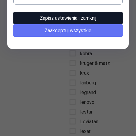
keysonic
kidde
Zapisz ustawienia i zamknij
kids euroswan
Zaakceptuj wszystkie
kingston
kioxia
kobra
kruger & matz
krux
lanberg
legrand
lenovo
lestar
Leviatan
lexar