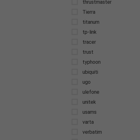
thrustmaster
Tierra
titanum
tp-link
tracer
trust
typhoon
ubiquiti
ugo
ulefone
unitek
usams
varta
verbatim