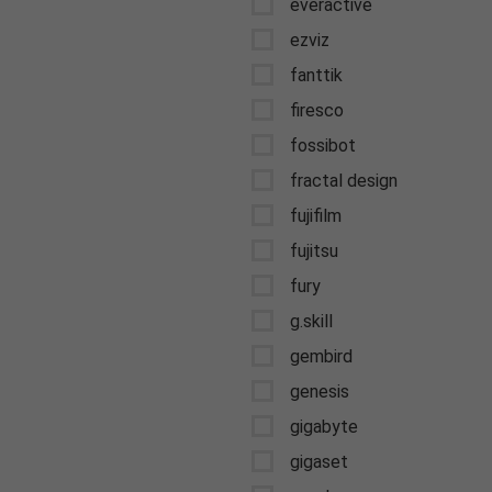
everactive
ezviz
fanttik
firesco
fossibot
fractal design
fujifilm
fujitsu
fury
g.skill
gembird
genesis
gigabyte
gigaset