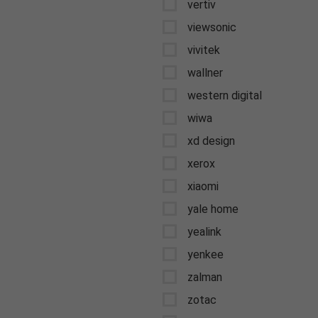
vertiv
viewsonic
vivitek
wallner
western digital
wiwa
xd design
xerox
xiaomi
yale home
yealink
yenkee
zalman
zotac