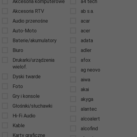
Akcesoria komputerowe
a4 tech
Akcesoria RTV
ab s.a.
Audio przenośne
acar
Auto-Moto
acer
Baterie/akumulatory
adata
Biuro
adler
Drukarki/urządzenia
afox
wielof.
ag neovo
Dyski twarde
aiwa
Foto
akai
Gry i konsole
akyga
Głośniki/słuchawki
alantec
Hi-Fi Audio
alcoalert
Kable
alcofind
Karty graficzne