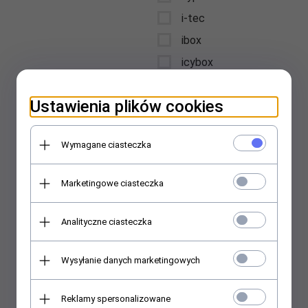
i-tec
ibox
icybox
iiyama
Ustawienia plików cookies
intellinet
Interdruk
Wymagane ciasteczka
International Paper
Kwidzyn
Marketingowe ciasteczka
jabra
jmgo
Analityczne ciasteczka
jvc
karcher
Wysyłanie danych marketingowych
kensington
kenwood
Reklamy spersonalizowane