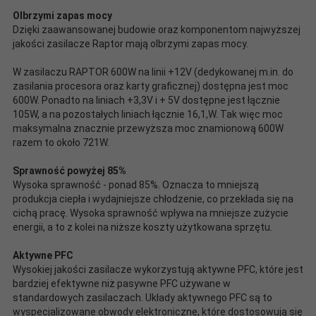
Olbrzymi zapas mocy
Dzięki zaawansowanej budowie oraz komponentom najwyższej
jakości zasilacze Raptor mają olbrzymi zapas mocy.
W zasilaczu RAPTOR 600W na linii +12V (dedykowanej m.in. do
zasilania procesora oraz karty graficznej) dostępna jest moc
600W. Ponadto na liniach +3,3V i + 5V dostępne jest łącznie
105W, a na pozostałych liniach łącznie 16,1,W. Tak więc moc
maksymalna znacznie przewyższa moc znamionową 600W
razem to około 721W.
Sprawność powyżej 85%
Wysoka sprawność - ponad 85%. Oznacza to mniejszą
produkcja ciepła i wydajniejsze chłodzenie, co przekłada się na
cichą pracę. Wysoka sprawność wpływa na mniejsze zużycie
energii, a to z kolei na niższe koszty użytkowana sprzętu.
Aktywne PFC
Wysokiej jakości zasilacze wykorzystują aktywne PFC, które jest
bardziej efektywne niż pasywne PFC używane w
standardowych zasilaczach. Układy aktywnego PFC są to
wyspecjalizowane obwody elektroniczne, które dostosowują się