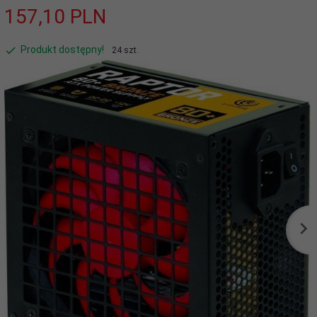
157,
10
PLN
Produkt dostępny!
24 szt.