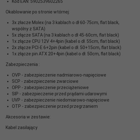
Kod EAN: 5902539602265
Okablowanie po stronie wtórnej:
3x złacze Molex (na 3 kablach o dł 60-75cm, flat black,
wspólny z SATA)
5x złącze SATA (na 3 kablach o dł 45-60cm, flat black)
1x złącze CPU 12V 4+4pin (kabel o dł. 55cm, flat black)
2x złącze PCI-E 6+2pin (kabel o dł. 50+15cm, flat black)
1x złącze pin ATX 20+4pin (kabel o dł. 50cm, flat black)
Zabezpieczenia :
OVP - zabezpieczenie nadmiarowo-napięciowe
SCP - zabezpieczenie zwarciowe
OPP - zabezpieczenie przeciążeniowe
SIP - zabezpieczenie przed prądami udarowymi
UVP - zabezpieczenie niedomiarowo-napięciowe
OTP - zabezpieczenie przed przegrzaniem
Akcesoria w zestawie:
Kabel zasilający