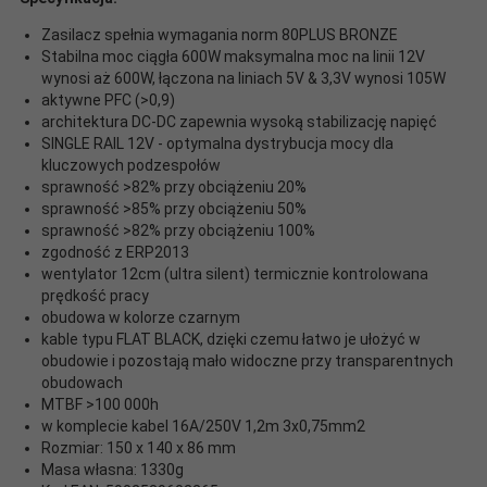
Zasilacz spełnia wymagania norm 80PLUS BRONZE
Stabilna moc ciągła 600W maksymalna moc na linii 12V
wynosi aż 600W, łączona na liniach 5V & 3,3V wynosi 105W
aktywne PFC (>0,9)
architektura DC-DC zapewnia wysoką stabilizację napięć
SINGLE RAIL 12V - optymalna dystrybucja mocy dla
kluczowych podzespołów
sprawność >82% przy obciążeniu 20%
sprawność >85% przy obciążeniu 50%
sprawność >82% przy obciążeniu 100%
zgodność z ERP2013
wentylator 12cm (ultra silent) termicznie kontrolowana
prędkość pracy
obudowa w kolorze czarnym
kable typu FLAT BLACK, dzięki czemu łatwo je ułożyć w
obudowie i pozostają mało widoczne przy transparentnych
obudowach
MTBF >100 000h
w komplecie kabel 16A/250V 1,2m 3x0,75mm2
Rozmiar: 150 x 140 x 86 mm
Masa własna: 1330g