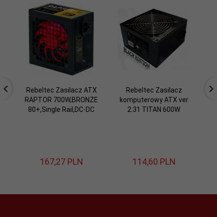
Rebeltec Zasilacz ATX
Rebeltec Zasilacz
RAPTOR 700W,BRONZE
komputerowy ATX ver
80+,Single Rail,DC-DC
2.31 TITAN 600W
k
167,
27
PLN
114,
60
PLN