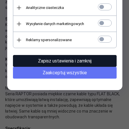
zastosowano kondensatory polimerowe, które charakteryzują
się bardzo małymi stratami.
Analityczne ciasteczka
Single +12V RAIL
Wysyłanie danych marketingowych
Konstrukcja z pojedynczą szyną +12V zapewnia stabilny prąd
wyjściowy przy dużym obciążeniu a przede wszystkich bardziej
optymalną dystrybucje mocy dla poszczególnych
Reklamy spersonalizowane
komponentów komputera. Jest to szczególnie istotne dla
jednostek z wydajnymi procesorami i kartami graficznymi.
Kabel zasilający w zestawie
Zapisz ustawienia i zamknij
Wszystkie zasilacze REBELTEC sprzedawane są z sieciowym
kablem zasilającym, dzięki czemu nie musisz dokupywać go
Zaakceptuj wszystkie
osobno - oszczędzasz czas i pieniądze.
Niemodułowa konstrukcja z płaskimi kablami FLAT BLACK
Seria RAPTOR posiada miękkie czarne kable typu FLAT BLACK,
które umożliwiają łatwą instalację, zapewniają optymalne
napięcie w systemie a także powodują. że kable układa się
łatwiej. Same kable są mniej widoczne co ma znaczenie w
obudowach transparentnych.
Specyfikacja: