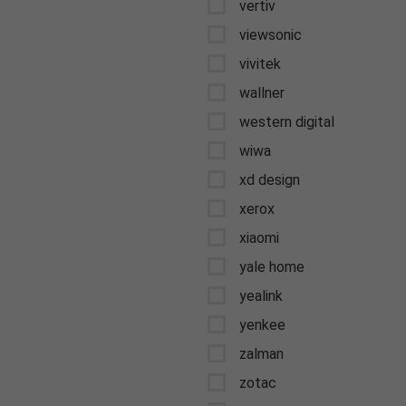
vertiv
viewsonic
vivitek
wallner
western digital
wiwa
xd design
xerox
xiaomi
yale home
yealink
yenkee
zalman
zotac