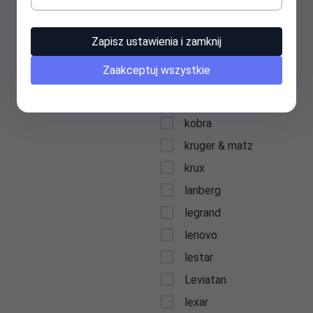
keysonic
kidde
Zapisz ustawienia i zamknij
kids euroswan
Zaakceptuj wszystkie
kingston
kioxia
kobra
kruger & matz
krux
lanberg
legrand
lenovo
lestar
Leviatan
lexar