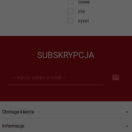
zowie
zte
zyxel
SUBSKRYPCJA
-- wpisz adres e-mail --
Obsługa klienta
Informacje