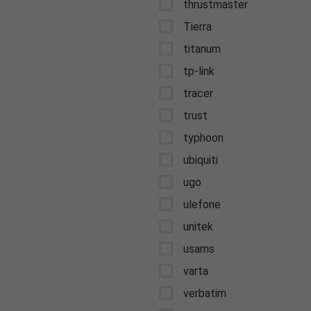
thrustmaster
Tierra
titanum
tp-link
tracer
trust
typhoon
ubiquiti
ugo
ulefone
unitek
usams
varta
verbatim