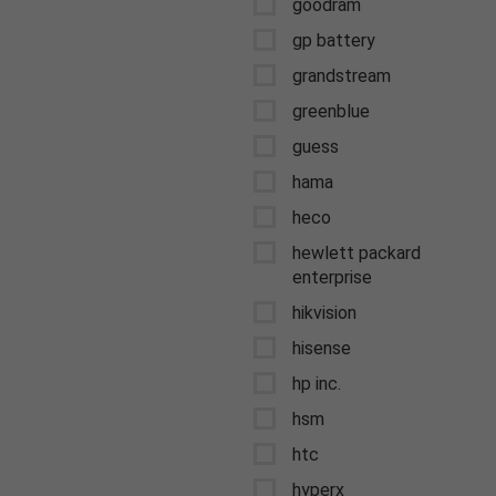
goodram
gp battery
grandstream
greenblue
guess
hama
heco
hewlett packard
enterprise
hikvision
hisense
hp inc.
hsm
htc
hyperx