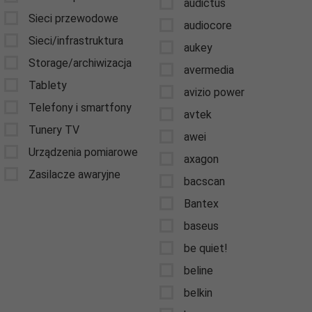
audictus
Sieci przewodowe
audiocore
Sieci/infrastruktura
aukey
Storage/archiwizacja
avermedia
Tablety
avizio power
Telefony i smartfony
avtek
Tunery TV
awei
Urządzenia pomiarowe
axagon
Zasilacze awaryjne
bacscan
Bantex
baseus
be quiet!
beline
belkin