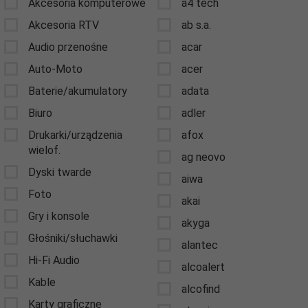
Akcesoria komputerowe
a4 tech
Akcesoria RTV
ab s.a.
Audio przenośne
acar
Auto-Moto
acer
Baterie/akumulatory
adata
Biuro
adler
Drukarki/urządzenia
afox
wielof.
ag neovo
Dyski twarde
aiwa
Foto
akai
Gry i konsole
akyga
Głośniki/słuchawki
alantec
Hi-Fi Audio
alcoalert
Kable
alcofind
Karty graficzne