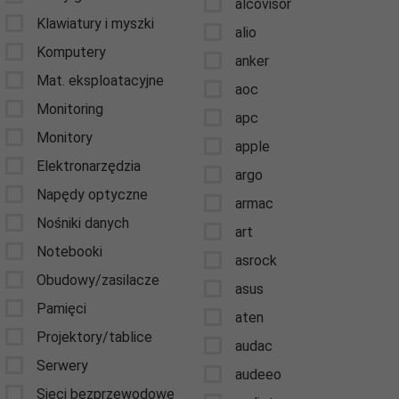
alcovisor
Klawiatury i myszki
alio
Komputery
anker
Mat. eksploatacyjne
aoc
Monitoring
apc
Monitory
apple
Elektronarzędzia
argo
Napędy optyczne
armac
Nośniki danych
art
Notebooki
asrock
Obudowy/zasilacze
asus
Pamięci
aten
Projektory/tablice
audac
Serwery
audeeo
Sieci bezprzewodowe