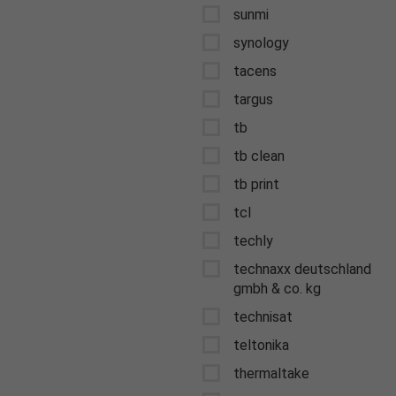
sunmi
synology
tacens
targus
tb
tb clean
tb print
tcl
techly
technaxx deutschland
gmbh & co. kg
technisat
teltonika
thermaltake