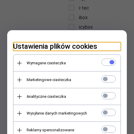
i-tec
ibox
icybox
iiyama
Ustawienia plików cookies
intellinet
Interdruk
Wymagane ciasteczka
International Paper
Kwidzyn
Marketingowe ciasteczka
jabra
jmgo
Analityczne ciasteczka
jvc
karcher
Wysyłanie danych marketingowych
kensington
kenwood
Reklamy spersonalizowane