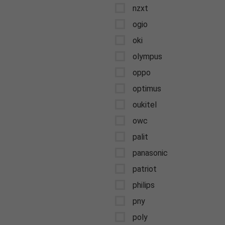
nzxt
ogio
oki
olympus
oppo
optimus
oukitel
owc
palit
panasonic
patriot
philips
pny
poly