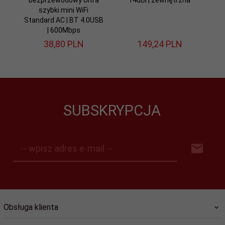
szybki mini WiFi
Standard AC | BT 4.0USB
| 600Mbps
38,
80
PLN
149,
24
PLN
SUBSKRYPCJA
-- wpisz adres e-mail --
Obsługa klienta