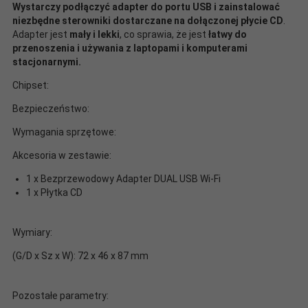
Wystarczy podłączyć adapter do portu USB i zainstalować
niezbędne sterowniki dostarczane na dołączonej płycie CD
.
Adapter jest
mały i lekki
, co sprawia, że jest
łatwy do
przenoszenia i używania z laptopami i komputerami
stacjonarnymi.
Chipset:
Bezpieczeństwo:
Wymagania sprzętowe:
Akcesoria w zestawie:
1 x Bezprzewodowy Adapter DUAL USB Wi-Fi
1 x Płytka CD
Wymiary:
(G/D x Sz x W): 72 x 46 x 87 mm
Pozostałe parametry: