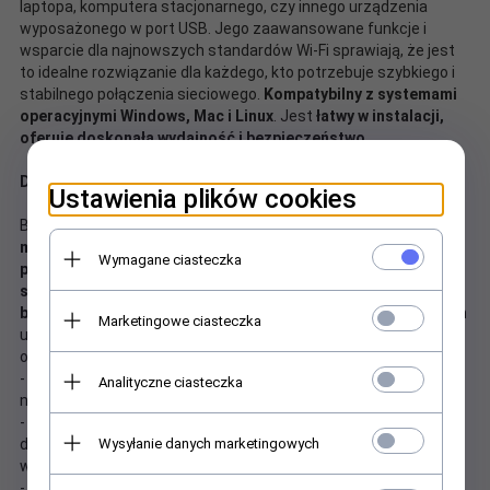
laptopa, komputera stacjonarnego, czy innego urządzenia
wyposażonego w port USB. Jego zaawansowane funkcje i
wsparcie dla najnowszych standardów Wi-Fi sprawiają, że jest
to idealne rozwiązanie dla każdego, kto potrzebuje szybkiego i
stabilnego połączenia sieciowego.
Kompatybilny z systemami
operacyjnymi Windows, Mac i Linux
. Jest
łatwy w instalacji,
oferuje doskonałą wydajność i bezpieczeństwo
.
Dwa pasma, podwójna wydajność
Ustawienia plików cookies
Bezprzewodowy adapter Wi-Fi marki Qoltec został
stworzony z
myślą o możliwości podłączenia do sieci urządzeń nie
Wymagane ciasteczka
posiadających karty sieciowej lub korzystających z jej
starszej wersji
. To
najlepsze rozwiązanie dla potrzeb
bezprzewodowych
. Ciesz się szybkim Internetem na dowolnym
Marketingowe ciasteczka
urządzeniu, w dowolnym miejscu i czasie. Nasze rozwiązanie
oferuje:
-
obsługę standardów a / b / g / n / ac
gwarantującą pracę na
Analityczne ciasteczka
najwyższym poziomie,
-
wtyk USB 3.0
pozwala na bezpośrednie podłączenie adaptera
Wysyłanie danych marketingowych
do urządzeń wyposażonych w port USB, jest kompatybilne
wstecz z USB 2.0
-
dwie możliwe częstotliwości 2,4 oraz 5.8 GHz
- to streaming