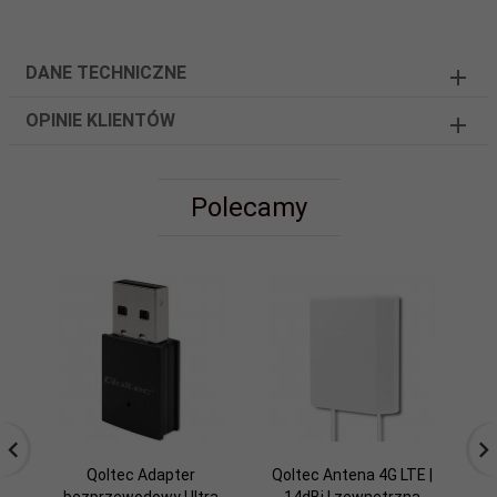
DANE TECHNICZNE
OPINIE KLIENTÓW
Polecamy
Qoltec Adapter
Qoltec Antena 4G LTE |
Q
bezprzewodowy Ultra
14dBi | zewnętrzna