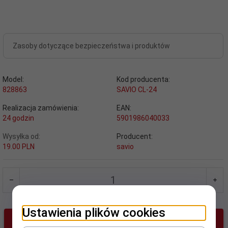
Zasoby dotyczące bezpieczeństwa i produktów
Model:
Kod producenta:
828863
SAVIO CL-24
Realizacja zamówienia:
EAN:
24 godzin
5901986040033
Wysyłka od:
Producent:
19.00 PLN
savio
Ustawienia plików cookies
KUP TERAZ!