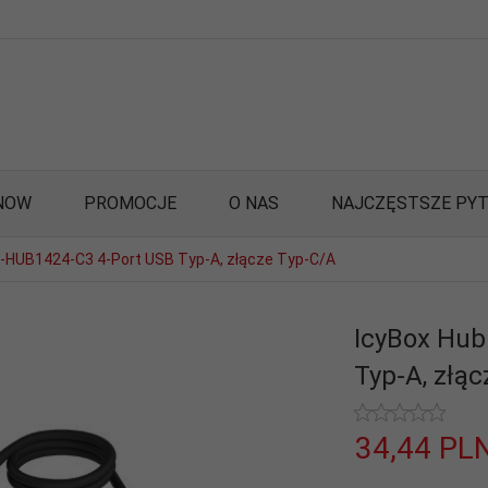
NOW
PROMOCJE
O NAS
NAJCZĘSTSZE PYT
B-HUB1424-C3 4-Port USB Typ-A, złącze Typ-C/A
IcyBox Hub
Typ-A, złą
34,
44
PL