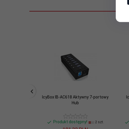
portów:
Ładowanie
Nie
urządzeń:
Obsługiwane
systemy
Windows, Mac OS
operacyjne:
Oznaczenia:
Porty:
4 x USB Type A Żeńska
Porty
1 x 6,3mm jack
wejścia:
IcyBox IB-AC618 Aktywny 7-portowy
I
Hub
Porty
1 x 6,3 mm jack
wyjścia:
Produkt dostępny!
2 szt.
Standard:
USB 3.0/USB 3.1 gen 1/USB 3.2 