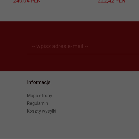
240,
04
PLN
222,
42
PLN
-- wpisz adres e-mail --
Informacje
Mapa strony
Regulamin
Koszty wysyłki