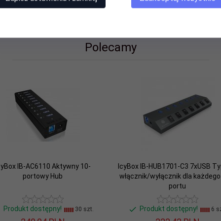
Polecamy
cyBox IB-AC6110 Aktywny 10-
IcyBox IB-HUB1701-C3 7xUSB Ty
portowy Hub
włącznik/wyłącznik dla każdeg
portu
Produkt dostępny!
Produkt dostępny!
30 szt.
6 sz
gen 1