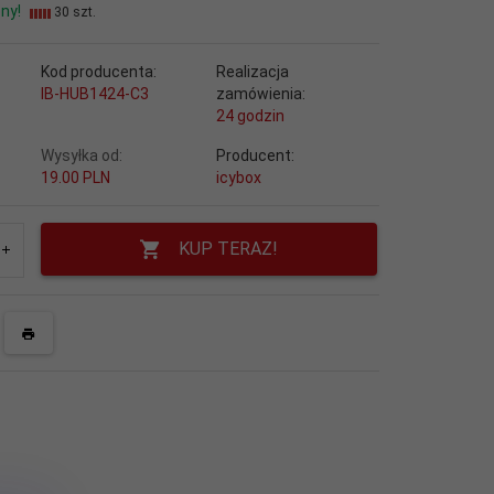
ny!
30 szt.
Kod producenta:
Realizacja
IB-HUB1424-C3
zamówienia:
24 godzin
Wysyłka od:
Producent:
19.00 PLN
icybox
KUP TERAZ!