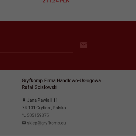
211,
34
PLN
438,
Gryfkomp Firma Handlowo-Usługowa
Rafał Scisłowski
Jana Pawła II 11
74-101
Gryfino
,
Polska
505159375
sklep@gryfkomp.eu