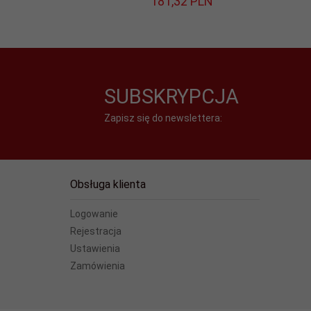
181,
32
PLN
width:
85
Zasilanie:
USB 5V
SUBSKRYPCJA
Zapisz się do newslettera:
Obsługa klienta
Logowanie
Rejestracja
Ustawienia
Zamówienia