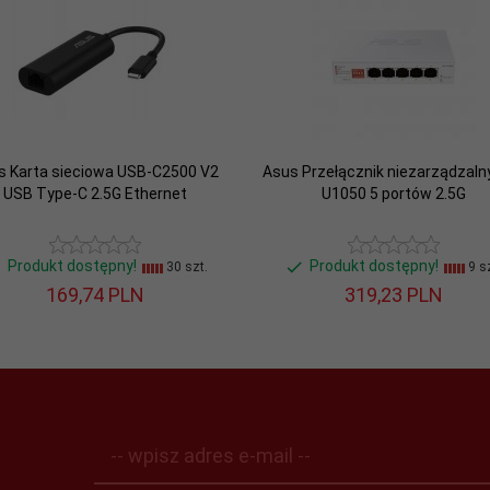
s Karta sieciowa USB-C2500 V2
Asus Przełącznik niezarządzaln
USB Type-C 2.5G Ethernet
U1050 5 portów 2.5G
Produkt dostępny!
Produkt dostępny!
30 szt.
9 sz
169,
74
PLN
319,
23
PLN
-- wpisz adres e-mail --