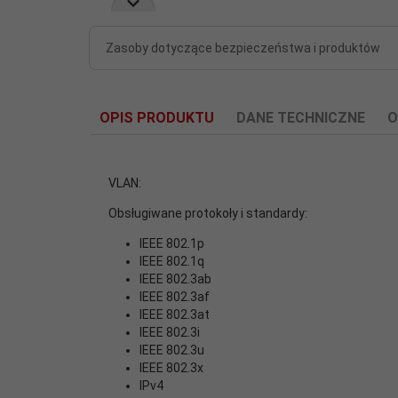
Zasoby dotyczące bezpieczeństwa i produktów
OPIS PRODUKTU
DANE TECHNICZNE
O
VLAN:
Obsługiwane protokoły i standardy:
Architektura
IEEE 802.1p
GigabitEthernet
sieci:
IEEE 802.1q
IEEE 802.3ab
IEEE 802.3af
Bufor pamięci:
4
IEEE 802.3at
IEEE 802.3i
depth:
230
IEEE 802.3u
IEEE 802.3x
IPv4
height:
95