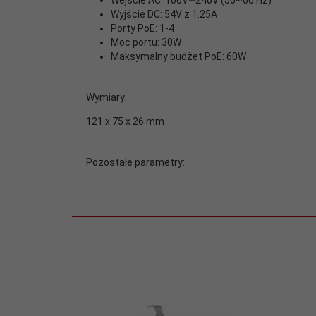
Wejście AC: 100V~240V (50~60 Hz)
width:
210
Wyjście DC: 54V z 1.25A
Porty PoE: 1-4
Moc portu: 30W
Zasilacz:
Zewnętrzny
Maksymalny budżet PoE: 60W
Zastosowanie:
Dom i małe biuro
Wymiary:
121 x 75 x 26 mm
Pozostałe parametry: