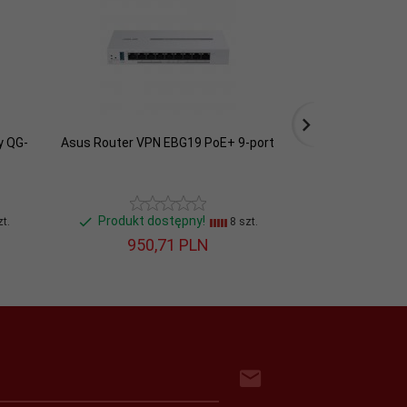
y QG-
Asus Router VPN EBG19 PoE+ 9-port
Asus Przełącznik
U1080 8 portów 
Produkt dostępny!
Produkt do
t.
8 szt.
950,
71
PLN
527,