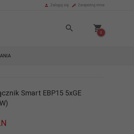
Zaloguj się
Zarejestruj mnie
0
ANIA
ącznik Smart EBP15 5xGE
0W)
LN