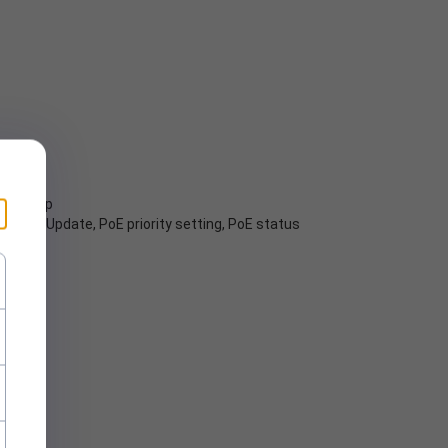
tWiFi app
mware Update, PoE priority setting, PoE status