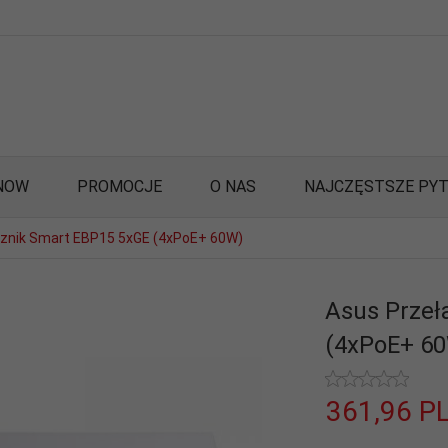
NOW
PROMOCJE
O NAS
NAJCZĘSTSZE PYT
cznik Smart EBP15 5xGE (4xPoE+ 60W)
Asus Przeł
(4xPoE+ 6
361,
96
P