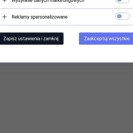
Wysyłanie danych marketingowych
Reklamy spersonalizowane
-4°F~158°F)
Zapisz ustawienia i zamknij
Zaakceptuj wszystkie
cji
kondensacji