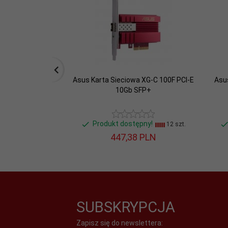
Asus Karta Sieciowa XG-C 100F PCI-E
Asu
10Gb SFP+
Produkt dostępny!
12 szt.
447,
38
PLN
SUBSKRYPCJA
Zapisz się do newslettera: