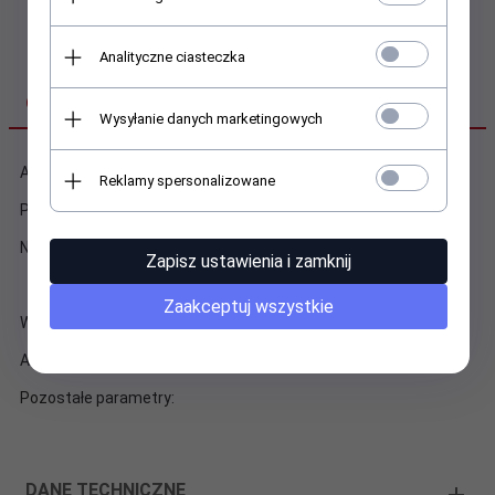
Analityczne ciasteczka
OPIS PRODUKTU
Wysyłanie danych marketingowych
Adapter - złączka realizujący przejście z RJ 45 do RJ 45
Reklamy spersonalizowane
Połączenie: 1:1
Nieekranowany
Zapisz ustawienia i zamknij
Zaakceptuj wszystkie
Wymiary:
Akcesoria w zestawie:
Pozostałe parametry:
DANE TECHNICZNE