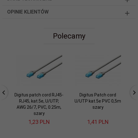
OPINIE KLIENTÓW
Polecamy
Digitus patch cord RJ45-
Digitus Patch cord
RJ45, kat.5e, U/UTP,
U/UTP kat.5e PVC 0,5m
U/
AWG 26/7, PVC, 0.25m,
szary
szary
1,
23
PLN
1,
41
PLN