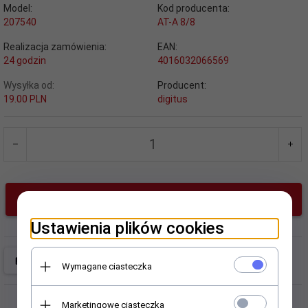
Model:
Kod producenta:
207540
AT-A 8/8
Realizacja zamówienia:
EAN:
24 godzin
4016032066569
Wysyłka od:
Producent:
19.00 PLN
digitus
KUP TERAZ!
Ustawienia plików cookies
Wymagane ciasteczka
Marketingowe ciasteczka