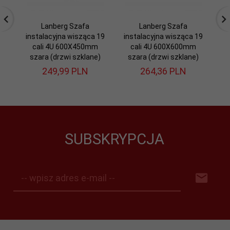
Lanberg Szafa
Lanberg Szafa
instalacyjna wisząca 19
instalacyjna wisząca 19
in
cali 4U 600X450mm
cali 4U 600X600mm
szara (drzwi szklane)
szara (drzwi szklane)
s
249,
99
PLN
264,
36
PLN
SUBSKRYPCJA
-- wpisz adres e-mail --