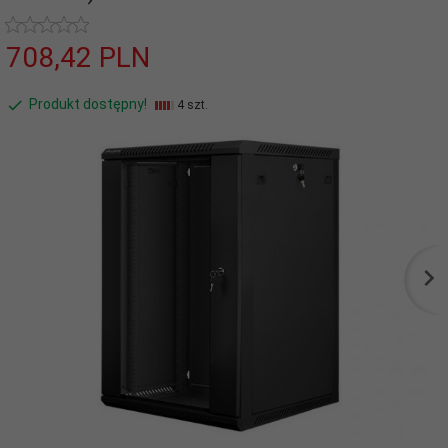
708,
42
PLN
Produkt dostępny!
4 szt.