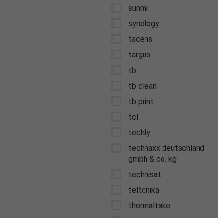
sunmi
synology
tacens
targus
tb
tb clean
tb print
tcl
techly
technaxx deutschland
gmbh & co. kg
technisat
teltonika
thermaltake