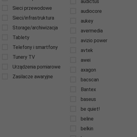
audictus
Sieci przewodowe
audiocore
Sieci/infrastruktura
aukey
Storage/archiwizacja
avermedia
Tablety
avizio power
Telefony i smartfony
avtek
Tunery TV
awei
Urządzenia pomiarowe
axagon
Zasilacze awaryjne
bacscan
Bantex
baseus
be quiet!
beline
belkin