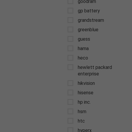
goodram
gp battery
grandstream
greenblue
guess
hama
heco
hewlett packard
enterprise
hikvision
hisense
hp inc.
hsm
htc
hyperx