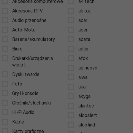
Akcesoria komputerowe
a4 tech
Akcesoria RTV
ab s.a.
Audio przenośne
acar
Auto-Moto
acer
Baterie/akumulatory
adata
Biuro
adler
Drukarki/urządzenia
afox
wielof.
ag neovo
Dyski twarde
aiwa
Foto
akai
Gry i konsole
akyga
Głośniki/słuchawki
alantec
Hi-Fi Audio
alcoalert
Kable
alcofind
Karty graficzne