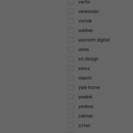
vertiv
viewsonic
vivitek
wallner
western digital
wiwa
xd design
xerox
xiaomi
yale home
yealink
yenkee
zalman
zotac