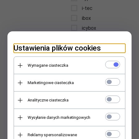
i-tec
ibox
icybox
iiyama
Ustawienia plików cookies
intellinet
Interdruk
Wymagane ciasteczka
International Paper
Kwidzyn
Marketingowe ciasteczka
jabra
jmgo
Analityczne ciasteczka
jvc
karcher
Wysyłanie danych marketingowych
kensington
kenwood
Reklamy spersonalizowane