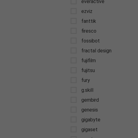
everactive
ezviz
fanttik
firesco
fossibot
fractal design
fujifilm
fujitsu
fury
g.skill
gembird
genesis
gigabyte
gigaset