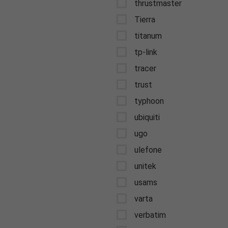
thrustmaster
Tierra
titanum
tp-link
tracer
trust
typhoon
ubiquiti
ugo
ulefone
unitek
usams
varta
verbatim