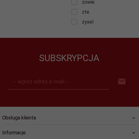
zowie
zte
zyxel
SUBSKRYPCJA
-- wpisz adres e-mail --
Obsługa klienta
Informacje