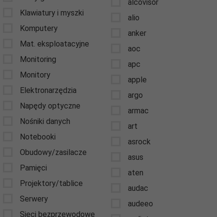
alcovisor
Klawiatury i myszki
alio
Komputery
anker
Mat. eksploatacyjne
aoc
Monitoring
apc
Monitory
apple
Elektronarzędzia
argo
Napędy optyczne
armac
Nośniki danych
art
Notebooki
asrock
Obudowy/zasilacze
asus
Pamięci
aten
Projektory/tablice
audac
Serwery
audeeo
Sieci bezprzewodowe