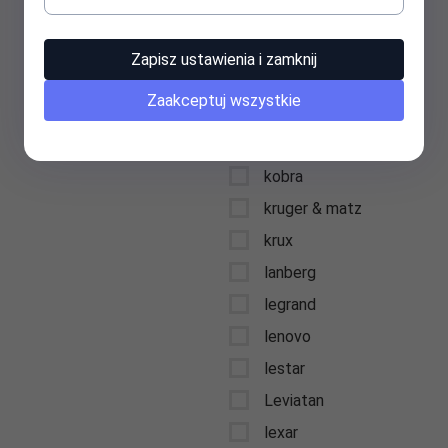
keysonic
kidde
Zapisz ustawienia i zamknij
kids euroswan
Zaakceptuj wszystkie
kingston
kioxia
kobra
kruger & matz
krux
lanberg
legrand
lenovo
lestar
Leviatan
lexar