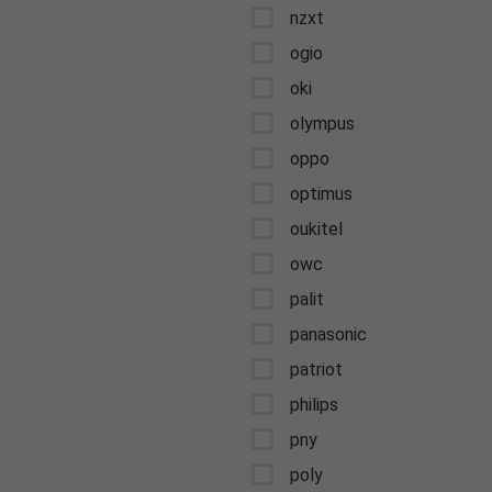
nzxt
ogio
oki
olympus
oppo
optimus
oukitel
owc
palit
panasonic
patriot
philips
pny
poly