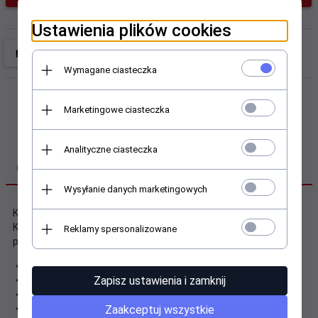
Ustawienia plików cookies
Wymagane ciasteczka
Marketingowe ciasteczka
Analityczne ciasteczka
OPIS PRODUKTU
Wysyłanie danych marketingowych
Kabel sieciowy Patch cord marki TB z zalewanymi osłonkami.
Kabel typu 8P8C, wykonany z wysokiej jakości materiałów -
Reklamy spersonalizowane
przewód wykonany z miedzi.
Patchcord UTP - nieekranowany
AWG 26 (8*7*0.16mm)
Zapisz ustawienia i zamknij
Żyła: 7*0.16mm
Nadruk licznika długości co każdy metr kabla
Zaakceptuj wszystkie