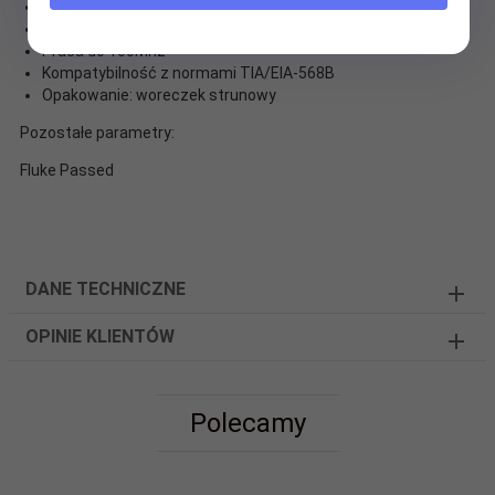
Izolacja: PVC: OD=5.0+/-0.2mm
Izolacja HDPE żyły: 0.78mm
Praca do 100Mhz
Kompatybilność z normami TIA/EIA-568B
Opakowanie: woreczek strunowy
Pozostałe parametry:
Fluke Passed
DANE TECHNICZNE
OPINIE KLIENTÓW
Polecamy