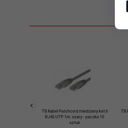
Kolor:
Szary
Oznaczenia:
Rodzaj:
Kabel
Skrętka:
U/UTP
width:
140
Zastosowanie:
Sieciowy (LAN)
Złącza #1:
RJ45 Męska
TB Kabel Patchcord miedziany kat.6
TB 
Złącza #2:
RJ45 Męska
RJ45 UTP 1m. szary - paczka 10
sztuk