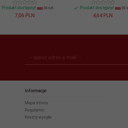
Produkt dostępny!
Produkt dostępny!
30 szt.
30 s
7,
06
PLN
4,
64
PLN
-- wpisz adres e-mail --
Informacje
Mapa strony
Regulamin
Koszty wysyłki