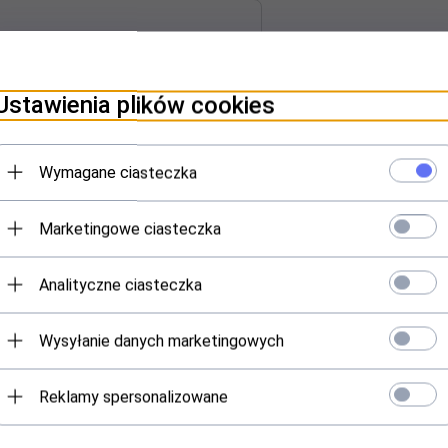
Ustawienia plików cookies
PINIE KLIENTÓW
Wymagane ciasteczka
osłonkami. Kabel typu 8P8C, wykonany z wysokiej jakości materiałów 
Marketingowe ciasteczka
Analityczne ciasteczka
Wysyłanie danych marketingowych
Reklamy spersonalizowane