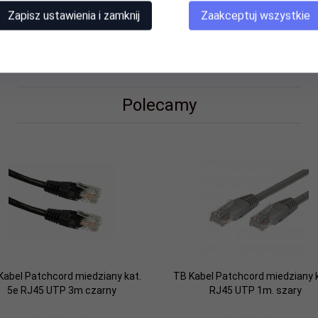
Zapisz ustawienia i zamknij
Zaakceptuj wszystkie
Polecamy
Kabel Patchcord miedziany kat.
TB Kabel Patchcord miedziany 
5e RJ45 UTP 3m czarny
RJ45 UTP 1m. szary