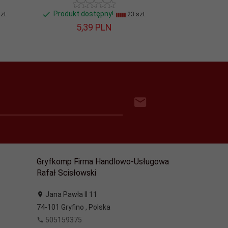
Produkt dostępny!
Produkt do
zt.
23 szt.
5,
39
PLN
3,
8
Gryfkomp Firma Handlowo-Usługowa
Rafał Scisłowski
Jana Pawła II 11
74-101
Gryfino
,
Polska
505159375