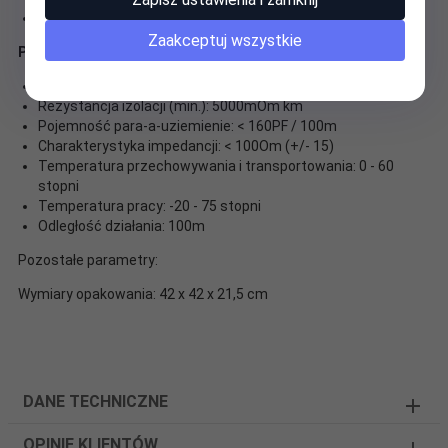
Opakowanie: karton
Zaakceptuj wszystkie
Parametry elektryczne (20 stopni):
Rezystancja żyły (max.): 20 - 36Om / 305m
Rezystancja izolacji (min.): 5000mOm km
Pojemność para-a-uziemienie: < 160PF / 100m
Charakterystyka impedancji: < 100Om (+/- 15)
Temperatura przechowywania i transportowania: 0 - 60
stopni
Temperatura pracy: -20 - 75 stopni
Odległość działania: 100m
Pozostałe parametry:
Wymiary opakowania: 42 x 42 x 21,5 cm
DANE TECHNICZNE
OPINIE KLIENTÓW