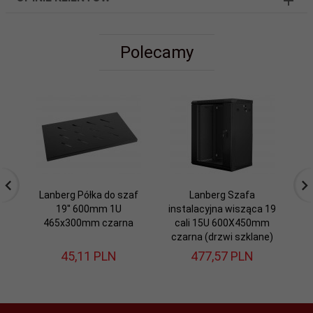
Polecamy
Lanberg Półka do szaf
Lanberg Szafa
19'' 600mm 1U
instalacyjna wisząca 19
in
465x300mm czarna
cali 15U 600X450mm
czarna (drzwi szklane)
s
45,
11
PLN
477,
57
PLN