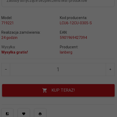
Zasoby dotyczące bezpieczeństwa i produktów
Model:
Kod producenta:
719221
LCU6-12CU-0305-S
Realizacja zamówienia:
EAN:
24 godzin
5901969427394
Wysyłka:
Producent:
Wysyłka gratis!
lanberg
KUP TERAZ!