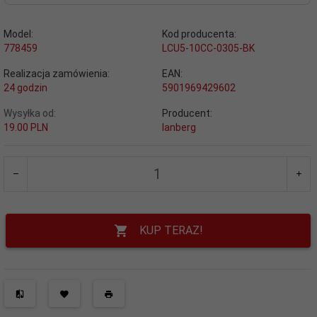
Model:
Kod producenta:
778459
LCU5-10CC-0305-BK
Realizacja zamówienia:
EAN:
24 godzin
5901969429602
Wysyłka od:
Producent:
19.00 PLN
lanberg
KUP TERAZ!