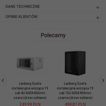
DANE TECHNICZNE
OPINIE KLIENTÓW
Polecamy
Lanberg Szafa
Lanberg Szafa
instalacyjna wisząca 19
instalacyjna wisząca 19
in
cali 4U 600X450mm
cali 15U 600X450mm
szara (drzwi szklane)
czarna (drzwi szklane)
s
249,
99
PLN
498,
81
PLN