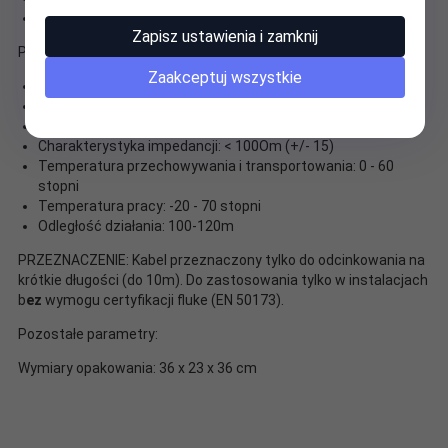
Opakowanie: karton
Zapisz ustawienia i zamknij
Parametry elektryczne (20 stopni):
Zaakceptuj wszystkie
Rezystancja żyły (max.): 60 - 90Om / 305m
Rezystancja izolacji (min.): 5000mOm km
Pojemność para-a-uziemienie: < 330PF / 100m
Charakterystyka impedancji: < 100Om (+/- 15)
Temperatura przechowywania i transportowania: 0 - 60
stopni
Temperatura pracy: -20 - 70 stopni
Odległość działania: 100-120m
PRZEZNACZENIE: Kabel przeznaczony tylko do odcinkowania na
krótkie długości (do 10m). Do zastosowania tylko w instalacjach
b
ez
wymogu certyfikacji fluke (EN 50173).
Pozostałe parametry:
Wymiary opakowania: 36 x 23 x 36 cm