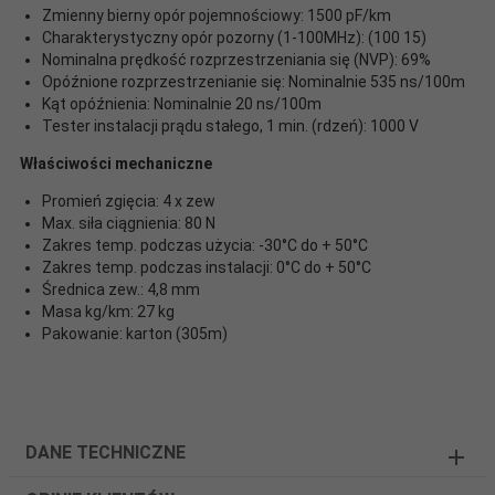
Zmienny bierny opór pojemnościowy: 1500 pF/km
Charakterystyczny opór pozorny (1-100MHz): (100 15)
Nominalna prędkość rozprzestrzeniania się (NVP): 69%
Opóźnione rozprzestrzenianie się: Nominalnie 535 ns/100m
Kąt opóźnienia: Nominalnie 20 ns/100m
Tester instalacji prądu stałego, 1 min. (rdzeń): 1000 V
Właściwości mechaniczne
Promień zgięcia: 4 x zew
Max. siła ciągnienia: 80 N
Zakres temp. podczas użycia: -30°C do + 50°C
Zakres temp. podczas instalacji: 0°C do + 50°C
Średnica zew.: 4,8 mm
Masa kg/km: 27 kg
Pakowanie: karton (305m)
DANE TECHNICZNE