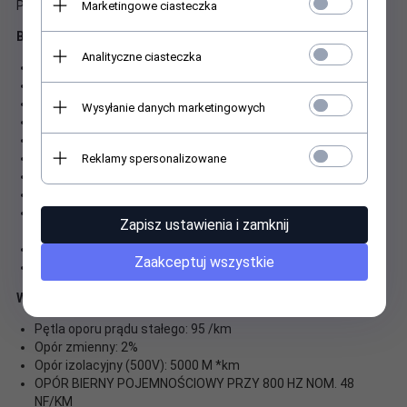
Pozostałe parametry:
Marketingowe ciasteczka
Budowa i parametry elektryczne
Analityczne ciasteczka
Kategoria: 5e
Klasa: D, parametry rozszerzone do 200 Mhz
Przekrój AWG: 4x2x24AWG
Wysyłanie danych marketingowych
Żyły: miedziane jednodrutowe (100% Cu)
Izolacja: polietylenowa
Klasyfikacja ogniowa CPR (Euroklasa): Eca
Reklamy spersonalizowane
Ośrodek: 4 pary skręcone
Ekran: brak
Powłoka: poliwinyl o podwyższonym indeksie tlenowym
Zapisz ustawienia i zamknij
(FRPVC)
PoE: 802.3 af
Zaakceptuj wszystkie
Kolor: jasnoszary
Właściwości elektryczne przy 20C
Pętla oporu prądu stałego: 95 /km
Opór zmienny: 2%
Opór izolacyjny (500V): 5000 M *km
OPÓR BIERNY POJEMNOŚCIOWY PRZY 800 HZ NOM. 48
NF/KM